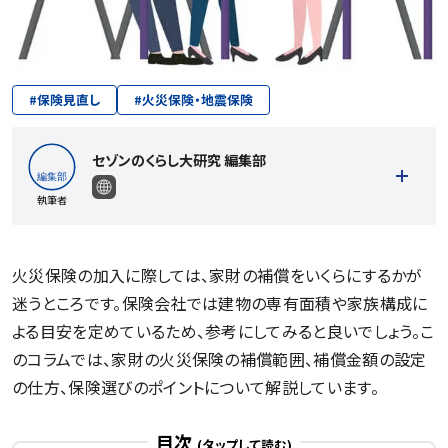
#
保険見直し
#
火災保険・地震保険
セゾンのくらし大研究 編集部
執筆者
火災保険の加入に際しては、家財の補償をいくらにするかが
迷うところです。保険会社では建物の専有面積や家族構成に
記事一覧を見る
よる目安を定めているため、参考にしてみると良いでしょう。こ
のコラムでは、家財の火災保険の補償範囲、補償金額の設定
の仕方、保険選びのポイントについて解説しています。
目次