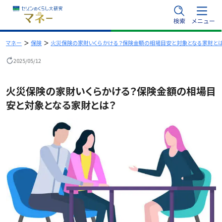
内
検索
メニュー
容
を
マネー
保険
火災保険の家財いくらかける？保険金額の相場目安と対象となる家財と
ス
2025/05/12
キ
ッ
火災保険の家財いくらかける？保険金額の相場目
プ
安と対象となる家財とは？