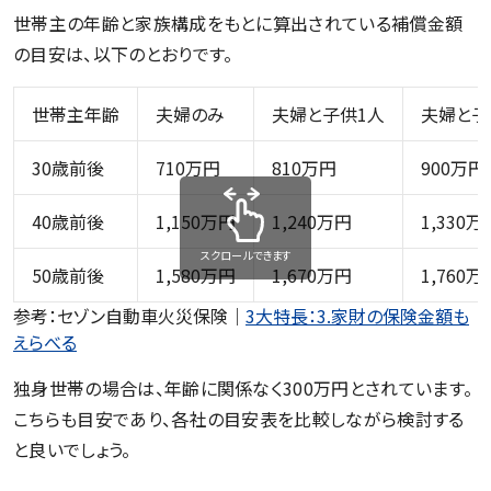
世帯主の年齢と家族構成をもとに算出されている補償金額
の目安は、以下のとおりです。
世帯主年齢
夫婦のみ
夫婦と子供1人
夫婦と子
30歳前後
710万円
810万円
900万円
40歳前後
1,150万円
1,240万円
1,330万
スクロールできます
50歳前後
1,580万円
1,670万円
1,760万
参考：セゾン自動車火災保険｜
3大特長：3.家財の保険金額も
えらべる
独身世帯の場合は、年齢に関係なく300万円とされています。
こちらも目安であり、各社の目安表を比較しながら検討する
と良いでしょう。