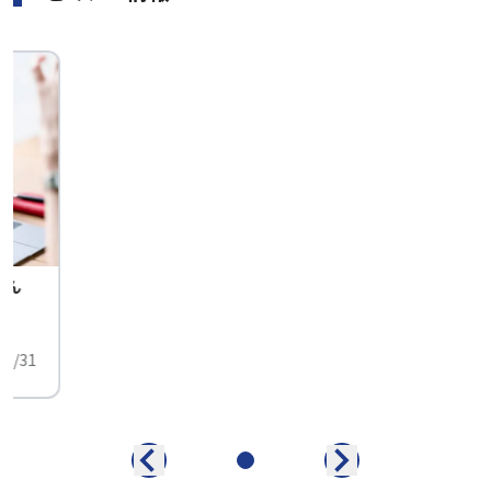
せん
中
01/31