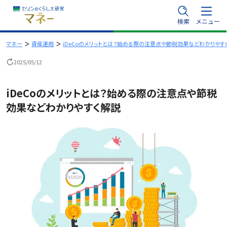
内
検索
メニュー
容
を
マネー
資産運用
iDeCoのメリットとは？始める際の注意点や節税効果などわかりやす
ス
2025/05/12
キ
ッ
iDeCoのメリットとは？始める際の注意点や節税
プ
効果などわかりやすく解説