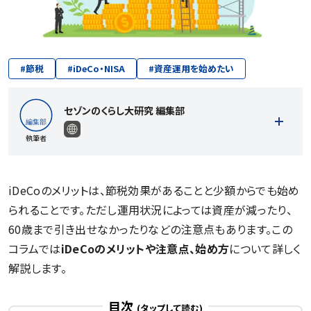
#
節税
#
iDeCo・NISA
#
資産運用を始めたい
セゾンのくらし大研究 編集部
執筆者
iDeCoのメリットは、節税効果があることと少額からでも始め
られることです。ただし運用状況によっては資産が減ったり、
記事一覧を見る
60歳まで引き出せなかったりなどの注意点もあります。この
コラムでは
iDeCoのメリットや注意点、始め方
について詳しく
解説します。
目次