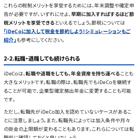
これらの税制メリットを享受するためには、年末調整や確定申
告が必要ですが、いずれにせよ、
早期に加入すればするほど節
税メリットを享受できる
といえるでしょう。節税については
「
iDeCoに加入して税金を節約しよう！シミュレーションもご
紹介
」
も参考にしてください。
2-2.転職・退職しても続けられる
iDeCoは、
転職や退職をしても、年金資産を持ち運べる
ことも
大きなメリットです。転職の際は、転職先でもiDeCoを継続す
ることが可能で、企業型確定拠出年金に変更することも可能
です。
ただし、転職先がiDeCo加入を認めていないケースがあるこ
とに注意しましょう。また、転職先によっては加入条件や月々
の掛金の上限額が変わることもあります。これらについては転
職前に確認しておくと良いでしょう。