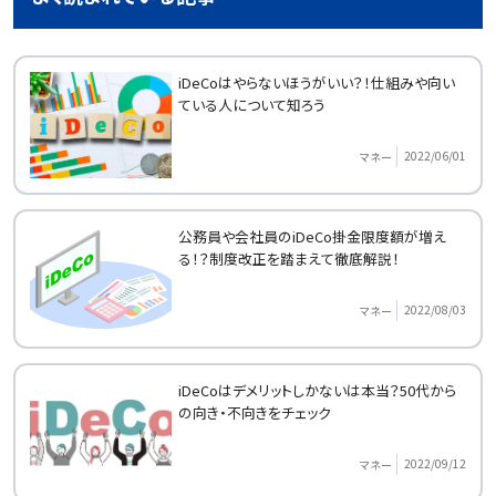
iDeCoはやらないほうがいい？！仕組みや向い
ている人について知ろう
2022/06/01
マネー
公務員や会社員のiDeCo掛金限度額が増え
る！？制度改正を踏まえて徹底解説！
2022/08/03
マネー
iDeCoはデメリットしかないは本当？50代から
の向き・不向きをチェック
2022/09/12
マネー