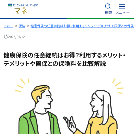
内
検索
メニュー
容
を
マネー
保険
健康保険の任意継続はお得？利用するメリット・デメリットや国保との保
ス
2025/05/12
キ
ッ
健康保険の任意継続はお得？利用するメリット・
プ
デメリットや国保との保険料を比較解説