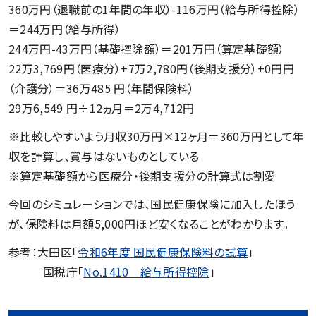
360万円（退職前の1年間の年収）-116万円（給与所得控除）
＝244万円（給与所得）
244万円-43万円（基礎控除額）＝201万円（算定基礎額）
22万3,769円（医療分）+7万2,780円（後期支援分）+0円円
（介護分）＝36万485 円（年間保険料）
29万6,549 円÷12ヵ月＝2万4,712円
※比較しやすいよう月収30万円×12ヶ月＝360万円として年
収を計算し、賞与はないものとしている
※算定基礎額から医療分・後期支援分の計算式は割愛
今回のシミュレーションでは、国民健康保険に加入したほう
が、保険料は月額5,000円ほど安くなることがわかります。
参考：大田区「
令和6年度 国民健康保険料の試算
」
国税庁「
No.1410 給与所得控除
」