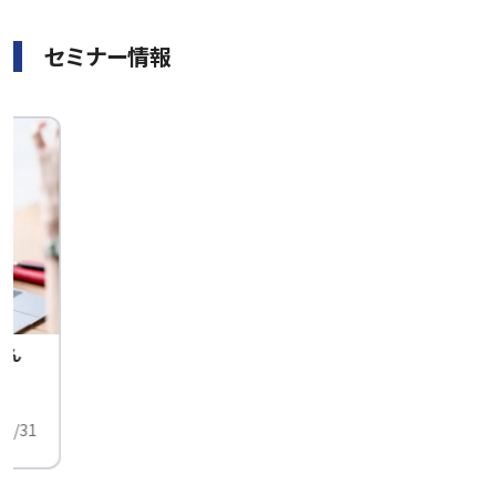
セミナー情報
せん
中
01/31