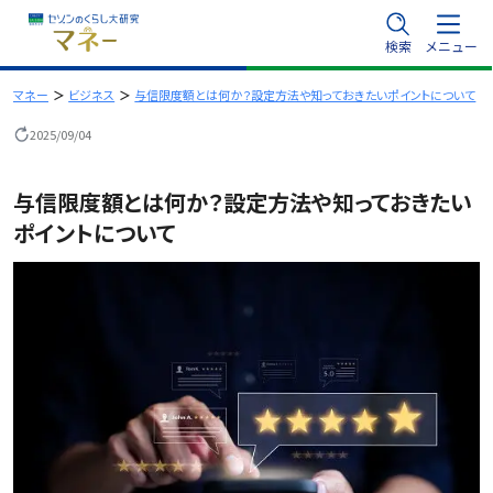
内
検索
メニュー
容
を
マネー
ビジネス
与信限度額とは何か？設定方法や知っておきたいポイントについて
ス
2025/09/04
キ
ッ
与信限度額とは何か？設定方法や知っておきたい
プ
ポイントについて