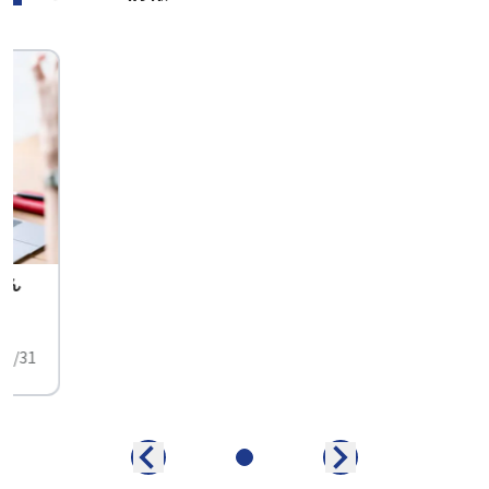
せん
中
01/31