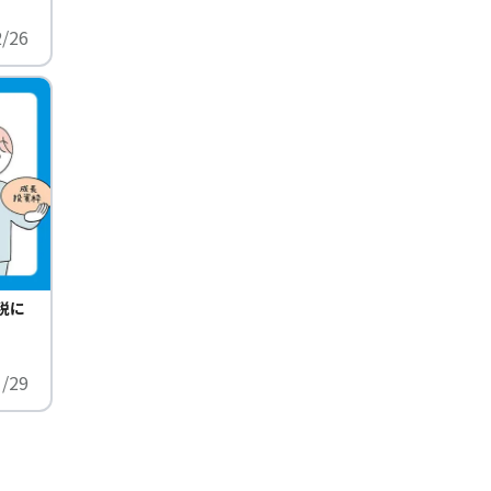
2/26
税に
1/29