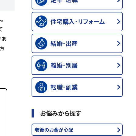
。
住宅購入･リフォーム
て
であ
結婚･出産
方
離婚･別居
転職･副業
お悩みから探す
資
老後のお金が心配