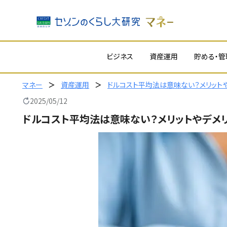
内
ビジネス
資産運用
貯める・管
容
を
ス
マネー
資産運用
ドルコスト平均法は意味ない？メリット
キ
2025/05/12
ッ
ドルコスト平均法は意味ない？メリットやデメ
プ