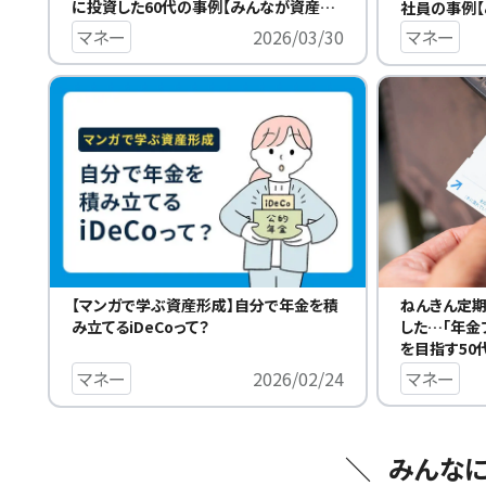
に投資した60代の事例【みんなが資産形
社員の事例
成をはじめたきっかけ】
たきっかけ】
マネー
2026/03/30
マネー
ねんきん定
【マンガで学ぶ資産形成】自分で年金を積
した…「年金
み立てるiDeCoって？
を目指す50
【みんなが資
マネー
マネー
2026/02/24
みんな