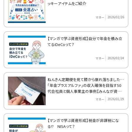
ッキーアイテムをご紹介
2026/02/26
マネー
【マンガで学ぶ資産形成】自分で年金を積み立
てるiDeCoって？
2026/02/24
マネー
ねんきん定期便を見て膝から崩れ落ちました…
「年金プラスアルファ」の収入確保を目指す50
代会社員と個人事業主の事例【みんなが資産
形成をはじめたきっかけ】
2026/01/29
マネー
【マンガで学ぶ資産形成】税金が非課税にな
る!? NISAって？