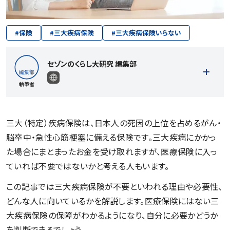
#
保険
#
三大疾病保険
#
三大疾病保険いらない
セゾンのくらし大研究 編集部
執筆者
三大（特定）疾病保険は、日本人の死因の上位を占めるがん・
脳卒中・急性心筋梗塞に備える保険です。三大疾病にかかっ
記事一覧を見る
た場合にまとまったお金を受け取れますが、医療保険に入っ
ていれば不要ではないかと考える人もいます。
この記事では三大疾病保険が不要といわれる理由や必要性、
どんな人に向いているかを解説します。医療保険にはない三
大疾病保険の保障がわかるようになり、自分に必要かどうか
を判断できるでしょう。