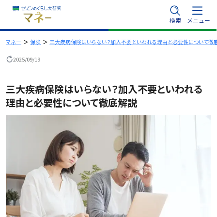
内
検索
メニュー
容
を
マネー
保険
三大疾病保険はいらない？加入不要といわれる理由と必要性について徹
ス
2025/09/19
キ
ッ
三大疾病保険はいらない？加入不要といわれる
プ
理由と必要性について徹底解説