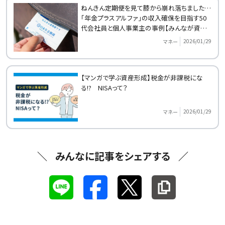
ねんきん定期便を見て膝から崩れ落ちました…
「年金プラスアルファ」の収入確保を目指す50
代会社員と個人事業主の事例【みんなが資産
形成をはじめたきっかけ】
2026/01/29
マネー
【マンガで学ぶ資産形成】税金が非課税にな
る!? NISAって？
2026/01/29
マネー
みんなに記事をシェアする