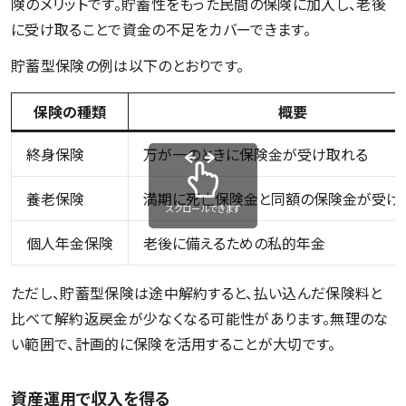
険のメリットです。貯蓄性をもった民間の保険に加入し、老後
に受け取ることで資金の不足をカバーできます。
貯蓄型保険の例は以下のとおりです。
保険の種類
概要
終身保険
万が一のときに保険金が受け取れる
養老保険
満期に死亡保険金と同額の保険金が受け
スクロールできます
個人年金保険
老後に備えるための私的年金
ただし、貯蓄型保険は途中解約すると、払い込んだ保険料と
比べて解約返戻金が少なくなる可能性があります。無理のな
い範囲で、計画的に保険を活用することが大切です。
資産運用で収入を得る