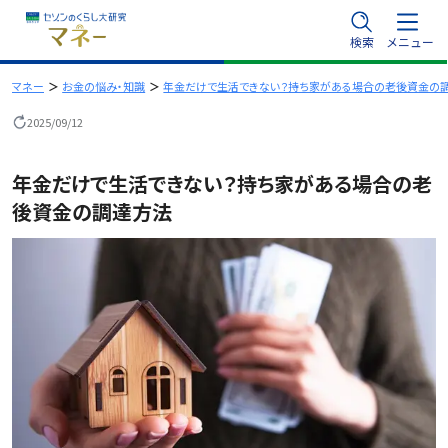
内
検索
メニュー
容
を
マネー
お金の悩み・知識
年金だけで生活できない？持ち家がある場合の老後資金の
ス
2025/09/12
キ
ッ
年金だけで生活できない？持ち家がある場合の老
プ
後資金の調達方法