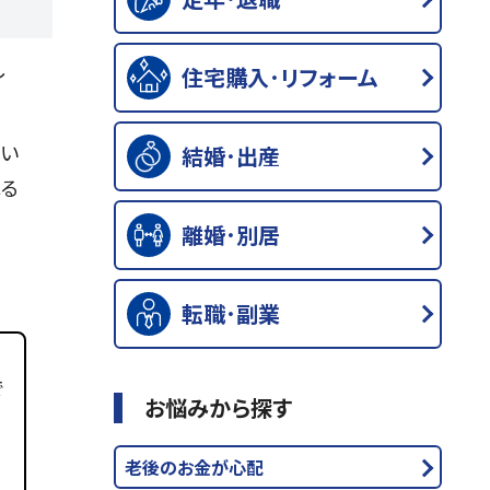
し
住宅購入･リフォーム
つい
結婚･出産
れる
離婚･別居
転職･副業
で
お悩みから探す
老後のお金が心配