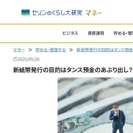
内
ビジネス
資産運用
貯める・管
容
を
ス
マネー
貯める・管理する
新紙幣発行の目的はタンス預金
キ
2025/05/26
ッ
新紙幣発行の目的はタンス預金のあぶり出し？
プ