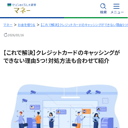
内
検索
メニュー
容
を
マネー
お金を借りる
【これで解決】クレジットカードのキャッシングができない理由5
ス
2026/03/16
キ
ッ
【これで解決】クレジットカードのキャッシングが
プ
できない理由5つ！対処方法も合わせて紹介