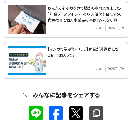
ねんきん定期便を見て膝から崩れ落ちました…
「年金プラスアルファ」の収入確保を目指す50
代会社員と個人事業主の事例【みんなが資産
形成をはじめたきっかけ】
2026/01/29
マネー
【マンガで学ぶ資産形成】税金が非課税にな
る!? NISAって？
2026/01/29
マネー
みんなに記事をシェアする