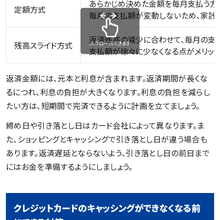
あらかじめ決めた金額を毎月支払う方
定額方式
毎月の支払額が変動しないため、家計管
返済残高の減少に合わせて、毎月の支
スクロールできます
残高スライド方式
支払額が徐々に少なくなる点がメリット
返済金額には、元本と利息が含まれます。返済期間が長くな
るにつれ、利息の負担が大きくなります。利息の負担を減らし
たい方は、短期間で完済できるように計画を立てましょう。
締め日や引き落とし日はカード会社によって異なります。ま
た、ショッピングとキャッシングで引き落とし日が違う場合も
あります。返済遅延とならないよう、引き落とし日の前日まで
にはお金を準備するようにしましょう。
クレジットカードのキャッシングができなくなる前