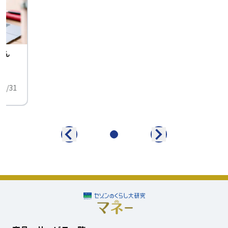
せん
中
01/31