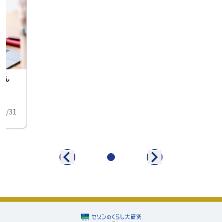
せん
中
01/31