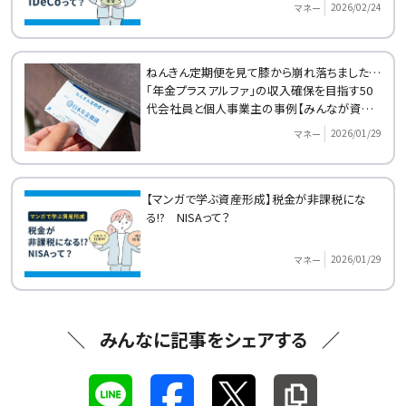
2026/02/24
マネー
ねんきん定期便を見て膝から崩れ落ちました…
「年金プラスアルファ」の収入確保を目指す50
代会社員と個人事業主の事例【みんなが資産
形成をはじめたきっかけ】
2026/01/29
マネー
【マンガで学ぶ資産形成】税金が非課税にな
る!? NISAって？
2026/01/29
マネー
みんなに記事をシェアする