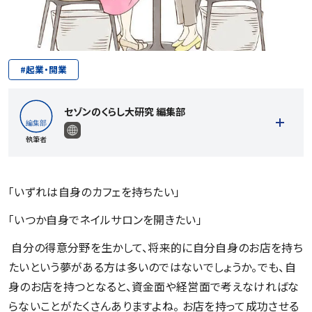
#
起業・開業
セゾンのくらし大研究 編集部
執筆者
「いずれは自身のカフェを持ちたい」
「いつか自身でネイルサロンを開きたい」
記事一覧を見る
自分の得意分野を生かして、将来的に自分自身のお店を持ち
たいという夢がある方は多いのではないでしょうか。でも、自
身のお店を持つとなると、資金面や経営面で考えなければな
らないことがたくさんありますよね。 お店を持って成功させる