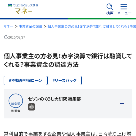
内
検索
メニュー
容
を
マネー
事業資金の調達
個人事業主の方必見！赤字決算で銀行は融資してくれる？事
ス
2025/08/27
キ
ッ
個人事業主の方必見！赤字決算で銀行は融資して
プ
くれる？事業資金の調達方法
#
不動産担保ローン
#
リースバック
セゾンのくらし大研究 編集部
執筆者
営利目的で事業をする企業や個人事業主は、日々売り上げ増