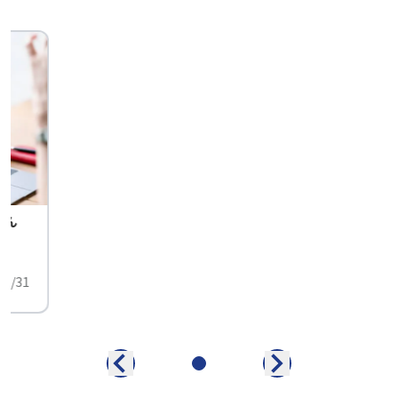
せん
中
01/31