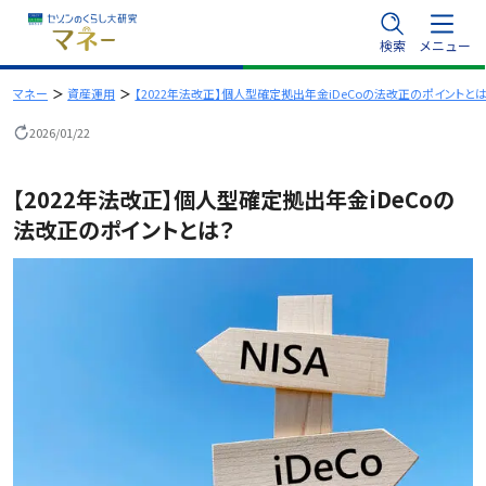
内
検索
メニュー
容
を
マネー
資産運用
【2022年法改正】個人型確定拠出年金iDeCoの法改正のポイントと
ス
2026/01/22
キ
ッ
【2022年法改正】個人型確定拠出年金iDeCoの
プ
法改正のポイントとは？