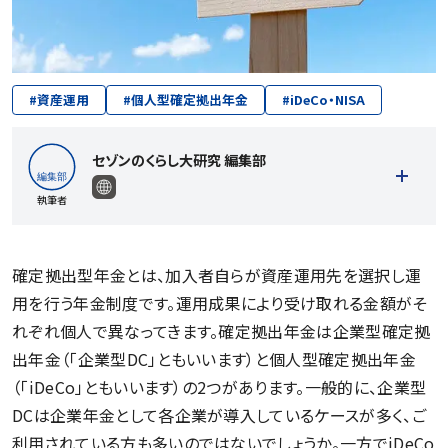
#
資産運用
#
個人型確定拠出年金
#
iDeCo・NISA
セゾンのくらし大研究 編集部
執筆者
確定拠出型年金とは、加入者自らが資産運用先を選択し運
用を行う年金制度です。運用成果により受け取れる金額がそ
記事一覧を見る
れぞれ個人で異なってきます。確定拠出年金は企業型確定拠
出年金（「企業型DC」ともいいます）と個人型確定拠出年金
（「iDeCo」ともいいます）の2つがあります。一般的に、企業型
DCは企業年金として各企業が導入しているケースが多く、ご
利用されている方も多いのではないでしょうか。一方でiDeCo