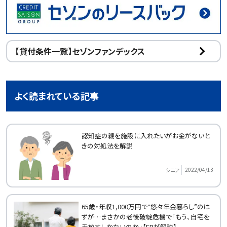
【貸付条件一覧】セゾンファンデックス
よく読まれている記事
認知症の親を施設に入れたいがお金がないと
きの対処法を解説
2022/04/13
シニア
65歳・年収1,000万円で“悠々年金暮らし”のは
ずが…まさかの老後破綻危機で「もう、自宅を
手放すしかないのか」【FPが解説】