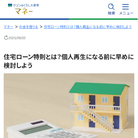
内
検索
メニュー
容
を
マネー
お金を借りる
住宅ローン特則とは？個人再生になる前に早めに検討しよう
ス
2025/09/03
キ
ッ
住宅ローン特則とは？個人再生になる前に早めに
プ
検討しよう