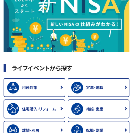
ライフイベントから探す
相続対策
定年･退職
住宅購入･リフォーム
結婚･出産
離婚･別居
転職･副業