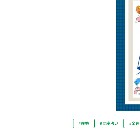
#
運勢
#
星座占い
#
金運