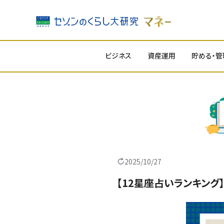
内
ビジネス
資産運用
貯める・管
容
を
ス
キ
ッ
プ
2025/10/27
【12星座占いランキング