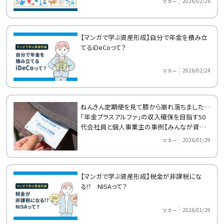
2026/02/26
マネー
【マンガで学ぶ資産形成】自分で年金を積み立
てるiDeCoって？
2026/02/24
マネー
ねんきん定期便を見て膝から崩れ落ちました…
「年金プラスアルファ」の収入確保を目指す50
代会社員と個人事業主の事例【みんなが資産
形成をはじめたきっかけ】
2026/01/29
マネー
【マンガで学ぶ資産形成】税金が非課税にな
る!? NISAって？
2026/01/29
マネー