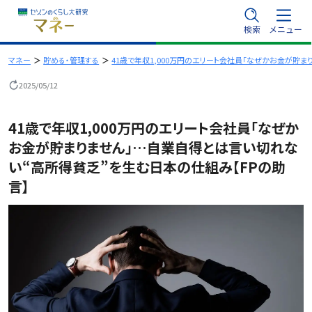
内
検索
メニュー
容
を
マネー
貯める・管理する
41歳で年収1,000万円のエリート会社員「なぜかお金が貯
ス
2025/05/12
キ
ッ
41歳で年収1,000万円のエリート会社員「なぜか
プ
お金が貯まりません」…自業自得とは言い切れな
い“高所得貧乏”を生む日本の仕組み【FPの助
言】