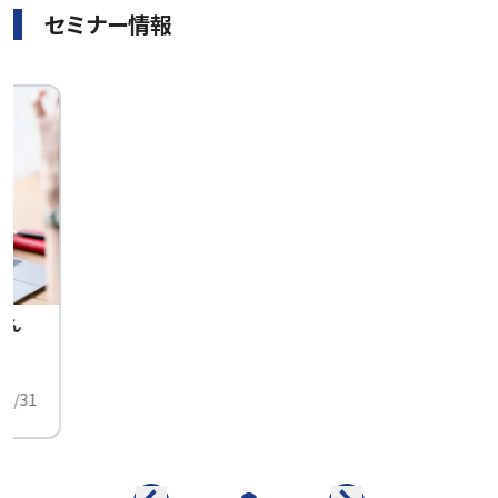
セミナー情報
せん
中
01/31