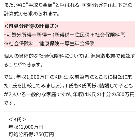
また、俗に“手取り金額”と呼ばれる「可処分所得」は、下記の
計算式から求められます。
＜可処分所得の計算式＞
※
・可処分所得＝所得－（所得税＋住民税＋社会保険料
）
※社会保険料＝健康保険＋厚生年金保険
個人の具体的な社会保険料については、源泉徴収票で確認す
ることができます。
では、年収1,000万円のK氏と、以前筆者のところに相談に来
たT氏を比較してみましょう。T氏もK氏同様、結婚して子ども
が2人いる一般的な家庭ですが、年収はK氏の半分の500万円
です。
＜K氏＞
年収：1,000万円
可処分所得：750万円