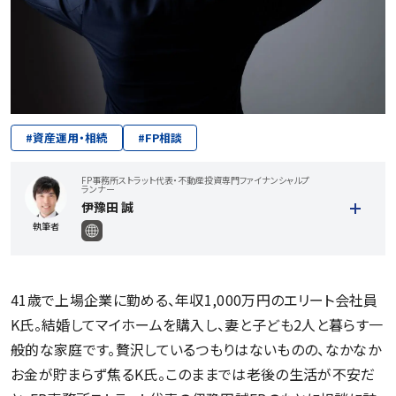
#
資産運用・相続
#
FP相談
FP事務所ストラット代表・不動産投資専門ファイナンシャルプ
ランナー
伊豫田 誠
執筆者
41歳で上場企業に勤める、年収1,000万円のエリート会社員
K氏。結婚してマイホームを購入し、妻と子ども2人と暮らす一
般的な家庭です。贅沢しているつもりはないものの、なかなか
お金が貯まらず焦るK氏。このままでは老後の生活が不安だ