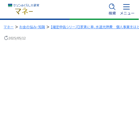
内
検索
メニュー
容
を
マネー
お金の悩み・知識
【確定申告シリーズ】家賃に車、水道光熱費…個人事業主はど
ス
2025/05/12
キ
ッ
プ