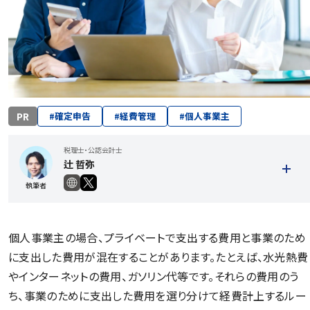
PR
#
確定申告
#
経費管理
#
個人事業主
税理士・公認会計士
辻 哲弥
執筆者
個人事業主の場合、プライベートで支出する費用と事業のため
に支出した費用が混在することがあります。たとえば、水光熱費
やインターネットの費用、ガソリン代等です。それらの費用のう
ち、事業のために支出した費用を選り分けて経費計上するルー