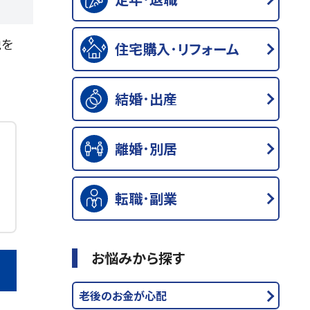
税を
住宅購入･リフォーム
結婚･出産
離婚･別居
転職･副業
お悩みから探す
老後のお金が心配