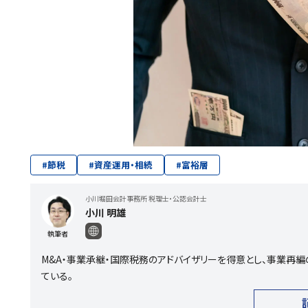
#
節税
#
資産運用・相続
#
富裕層
小川堀田会計事務所 税理士・公認会計士
小川 明雄
執筆者
M&A・事業承継・国際税務のアドバイザリーを得意とし、事業再編
ている。