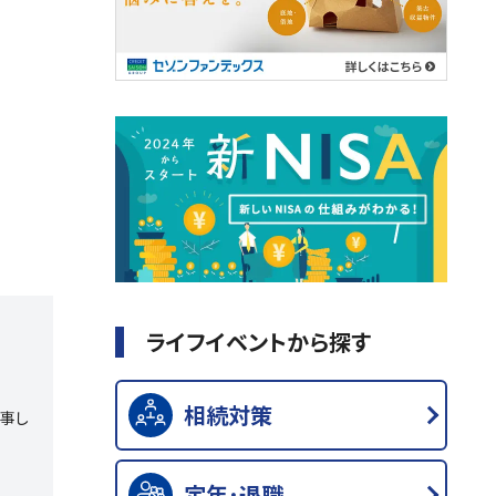
ライフイベントから探す
相続対策
従事し
定年･退職