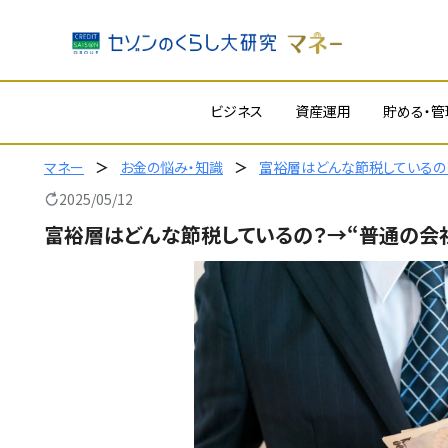
内
ビジネス
資産運用
貯める・管
容
を
ス
マネー
お金の悩み・知識
富裕層はどんな節税しているの
キ
2025/05/12
ッ
富裕層はどんな節税しているの？→“普通の会
プ