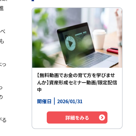
進
延べ
も
よっ
【無料動画でお金の育て方を学びませ
んか】資産形成セミナー動画/限定配信
っ
中
の
開催日
2026/01/31
詳細をみる
がる