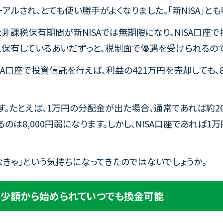
ューアルされ、とても使い勝手がよくなりました。「新NISA」と
た非課税保有期間が新NISAでは無期限になり、NISA口
年…と保有しているあいだずっと、税制面で優遇を受けられるので
SA口座で投資信託を行えば、利益の421万円を売却しても、
。たとえば、1万円の分配金が出た場合、通常であれば約20％
のは8,000円弱になります。しかし、NISA口座であれば1
わなきゃ」という気持ちになってきたのではないでしょうか。
は少額から始められていつでも換金可能