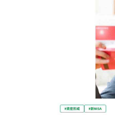
#
資産形成
#
新NISA