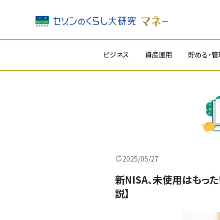
内
ビジネス
資産運用
貯める・管
容
を
ス
キ
ッ
プ
2025/05/27
新NISA、未使用はもっ
説】