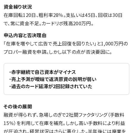
資金繰り状況
在庫回転120日、粗利率28％。支払いは45日、回収は30日
で、常に資金不足。カードリボ残高200万円。
申込内容と否決理由
「在庫を増やして広告で売上回復を図りたい」と1,000万円の
プロパー融資を申請。しかし以下の点が否決要因に。
・
赤字継続で自己資本がマイナス
・
売上予測が曖昧で返済原資の説明が弱い
・
過去のカード延滞が2回記録されていた
その後の展開
融資が得られず、急場しのぎで2社間ファクタリング（手数料
15％）を利用して在庫を補充。しかし高い手数料により利益
が圧迫され、経営状況はさらに悪化した。半年後には廃業を