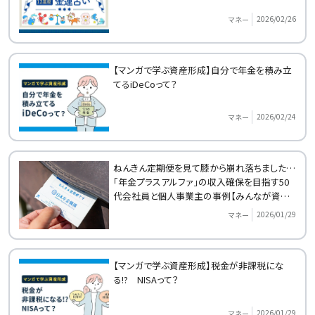
2026/02/26
マネー
【マンガで学ぶ資産形成】自分で年金を積み立
てるiDeCoって？
2026/02/24
マネー
ねんきん定期便を見て膝から崩れ落ちました…
「年金プラスアルファ」の収入確保を目指す50
代会社員と個人事業主の事例【みんなが資産
形成をはじめたきっかけ】
2026/01/29
マネー
【マンガで学ぶ資産形成】税金が非課税にな
る!? NISAって？
2026/01/29
マネー