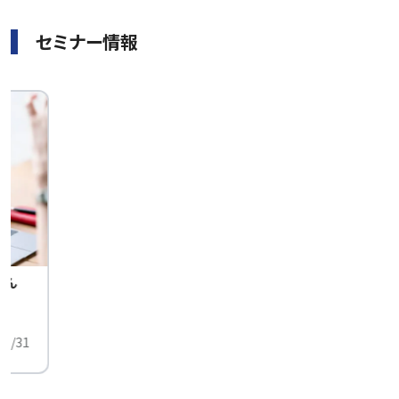
セミナー情報
せん
中
01/31