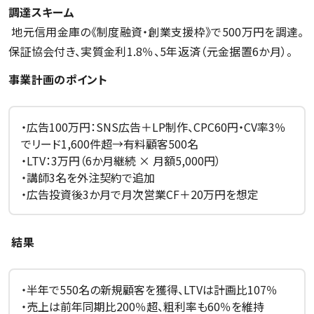
調達スキーム
地元信用金庫の《制度融資・創業支援枠》で500万円を調達。
保証協会付き、実質金利1.8％、5年返済（元金据置6か月）。
事業計画のポイント
・広告100万円：SNS広告＋LP制作、CPC60円・CV率3％
でリード1,600件超→有料顧客500名
・LTV：3万円（6か月継続 × 月額5,000円）
・講師3名を外注契約で追加
・広告投資後3か月で月次営業CF＋20万円を想定
結果
・半年で550名の新規顧客を獲得、LTVは計画比107％
・売上は前年同期比200％超、粗利率も60％を維持