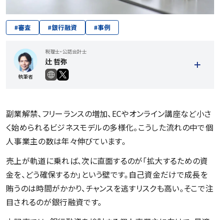
#
審査
#
銀行融資
#
事例
税理士・公認会計士
辻 哲弥
執筆者
副業解禁、フリーランスの増加、ECやオンライン講座など小さ
く始められるビジネスモデルの多様化。こうした流れの中で個
人事業主の数は年々伸びています。
売上が軌道に乗れば、次に直面するのが「拡大するための資
金を、どう確保するか」という壁です。自己資金だけで成長を
賄うのは時間がかかり、チャンスを逃すリスクも高い。そこで注
目されるのが銀行融資です。
記事一覧を見る