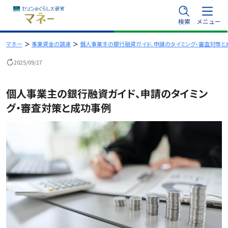
内
検索
メニュー
容
を
マネー
事業資金の調達
個人事業主の銀行融資ガイド、申請のタイミング・審査対策と
ス
2025/09/17
キ
ッ
個人事業主の銀行融資ガイド、申請のタイミン
プ
グ・審査対策と成功事例