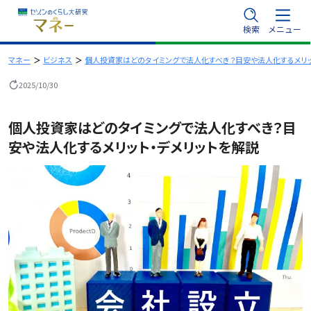
内
検索
メニュー
容
を
マネー
ビジネス
個人投資家はどのタイミングで法人化すべき？目安や法人化するメリッ
ス
2025/10/30
キ
ッ
個人投資家はどのタイミングで法人化すべき？目
プ
安や法人化するメリット・デメリットを解説