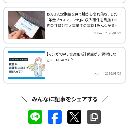
ねんきん定期便を見て膝から崩れ落ちました…
「年金プラスアルファ」の収入確保を目指す50
代会社員と個人事業主の事例【みんなが資産
形成をはじめたきっかけ】
2026/01/29
マネー
【マンガで学ぶ資産形成】税金が非課税にな
る!? NISAって？
2026/01/29
マネー
みんなに記事をシェアする