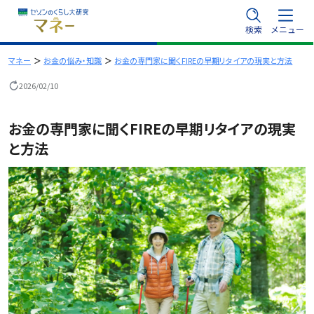
内
検索
メニュー
容
を
マネー
お金の悩み・知識
お金の専門家に聞くFIREの早期リタイアの現実と方法
ス
2026/02/10
キ
ッ
お金の専門家に聞くFIREの早期リタイアの現実
プ
と方法