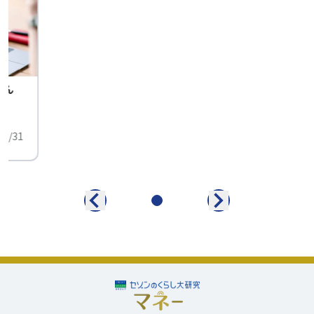
せん
中
01/31