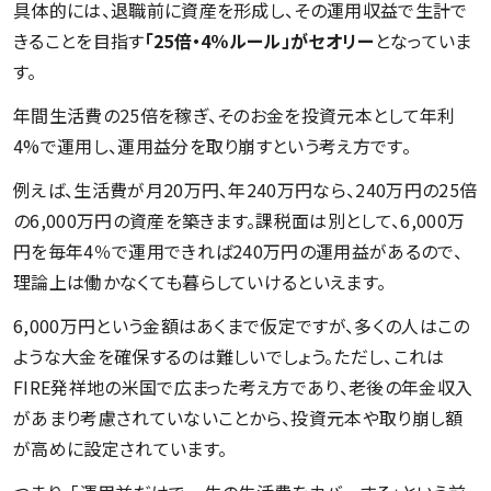
具体的には、退職前に資産を形成し、その運用収益で生計で
きることを目指す
「25倍・4％ルール」がセオリー
となっていま
す。
年間生活費の25倍を稼ぎ、そのお金を投資元本として年利
4%で運用し、運用益分を取り崩すという考え方です。
例えば、生活費が月20万円、年240万円なら、240万円の25倍
の6,000万円の資産を築きます。課税面は別として、6,000万
円を毎年4％で運用できれば240万円の運用益があるので、
理論上は働かなくても暮らしていけるといえます。
6,000万円という金額はあくまで仮定ですが、多くの人はこの
ような大金を確保するのは難しいでしょう。ただし、これは
FIRE発祥地の米国で広まった考え方であり、老後の年金収入
があまり考慮されていないことから、投資元本や取り崩し額
が高めに設定されています。