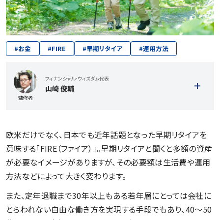
#
お金
#
FIRE
#
早期リタイア
#
運用方法
フィナンシャル・ウィズダム代表
山崎 俊輔
監修者
欧米だけでなく、日本でも近年話題となった早期リタイアを
意味する「FIRE（ファイア）」。早期リタイアと聞くと多額の資産
が必要なイメージがありますが、その必要額は生活費や運用
方法などによって大きく変わります。
記事一覧を見る
また、定年退職まで30年以上もある若年層にとっては会社に
とらわれない自由な働き方を実現する手段でもあり、40〜50