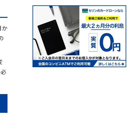
月か
の
変
う必