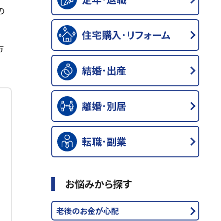
の
住宅購入･リフォーム
方
結婚･出産
離婚･別居
転職･副業
お悩みから探す
老後のお金が心配