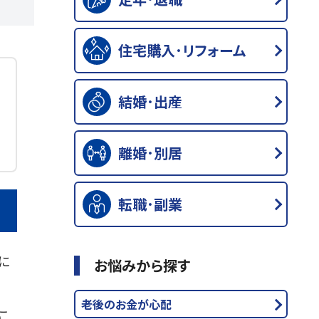
住宅購入･リフォーム
結婚･出産
離婚･別居
転職･副業
に
お悩みから探す
老後のお金が心配
こ