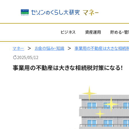
内
ビジネス
資産運用
貯める・管
容
を
ス
マネー
お金の悩み・知識
事業用の不動産は大きな相続税
キ
2025/05/12
ッ
事業用の不動産は大きな相続税対策になる！
プ