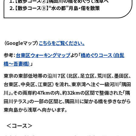
１．【散歩コース②】隅田川の橋をめぐって浅草へ
２．【散歩コース③】“水の都”月島・佃を散策
１．【散歩コース②】隅田川の橋をめぐって浅草へ
（Googleマップ）
こちらをご覧ください。
参考：
台東区ウォーキングマップ
より「
橋めぐりコース（白髭
橋〜吾妻橋）
」
東京の東部低地帯の沿川７区（北区、足立区、荒川区、墨田区、
台東区、中央区、江東区）を流れ、東京湾へ注ぐ一級河川「隅田
川」。その両岸約47kmの内、約32kmの区間で整備された「隅
田川テラス」の一部の区間と、隅田川に架かる橋を歩きながら
東向島から浅草へ向かいます。
＜コース＞