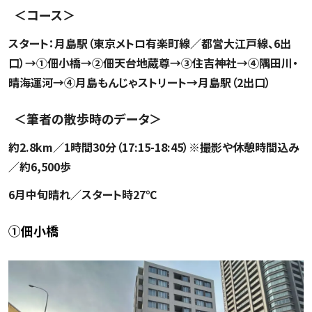
＜コース＞
スタート：月島駅（東京メトロ有楽町線／都営大江戸線、6出
口）→①佃小橋→②佃天台地蔵尊→③住吉神社→④隅田川・
晴海運河→④月島もんじゃストリート→月島駅（2出口）
＜筆者の散歩時のデータ＞
約2.8km／1時間30分（17:15-18:45）※撮影や休憩時間込み
／約6,500歩
6月中旬晴れ／スタート時27℃
①佃小橋