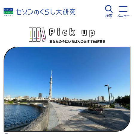
内
容
検索
メニュー
を
ス
キ
ッ
プ