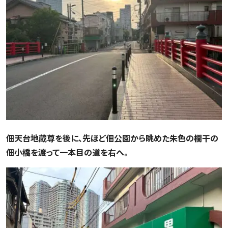
佃天台地蔵尊を後に、先ほど佃公園から眺めた朱色の欄干の
佃小橋を渡って一本目の道を右へ。