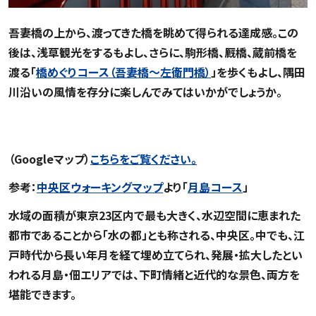
吾妻橋の上から、渡ってきた橋を眺めて得られる達成感。この
後は、浅草観光をするもよし、さらに、駒形橋、厩橋、蔵前橋を
渡る「
橋めぐりコース（吾妻橋〜左衛門橋）
」を歩くもよし、隅田
川沿いの風情を存分に楽しんでみてはいかがでしょうか。
２．【散歩コース③】“水の都”月島・佃を散策
（Googleマップ）
こちらをご覧ください。
参考：
中央区ウォーキングマップ
より「
月島コース
」
水域の面積が東京23区内で最も大きく、水辺空間に恵まれた
都市であることから「水の都」とも称される、中央区。中でも、江
戸時代から長い年月を経て埋め立てられ、発展・拡大したとい
われる月島・佃エリアでは、下町情緒と近代的な景色、両方を
堪能できます。