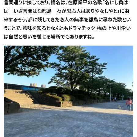
言問通りに接しており、橋名は、在原業平の名歌「名にし負は
ば いざ言問はむ都鳥 わが思ふ人はありやなしやと」に由
来するそう。都に残してきた恋人の無事を都鳥に尋ねた歌とい
うことで、意味を知るとなんともドラマチック。橋の上や川沿い
は自然と思いを馳せる場所でもありますね。