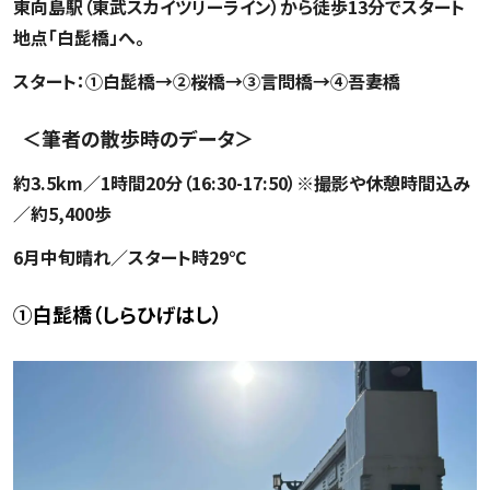
東向島駅（東武スカイツリーライン）から徒歩13分でスタート
地点「白髭橋」へ。
スタート：①白髭橋→②桜橋→③言問橋→④吾妻橋
＜筆者の散歩時のデータ＞
約3.5km／1時間20分（16:30-17:50）※撮影や休憩時間込み
／約5,400歩
6月中旬晴れ／スタート時29℃
①白髭橋（しらひげはし）