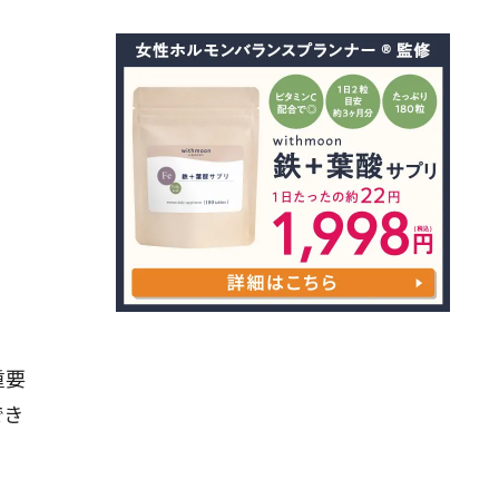
重要
でき