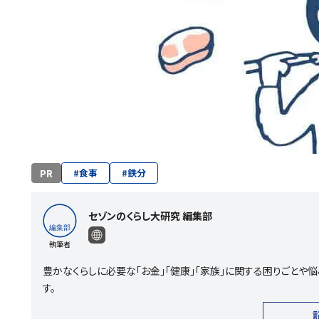
PR
#
食事
#
鉄分
セゾンのくらし大研究 編集部
執筆者
豊かなくらしに必要な「お金」「健康」「家族」に関する困りごと
す。