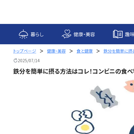
内
容
を
ス
キ
暮らし
健康・美容
趣味
ッ
プ
トップページ
健康・美容
食と健康
鉄分を簡単に摂
2025/07/14
鉄分を簡単に摂る方法はコレ！コンビニの食