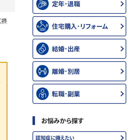
定年･退職
く摂
住宅購入･リフォーム
結婚･出産
離婚･別居
転職･副業
お悩みから探す
認知症に備えたい