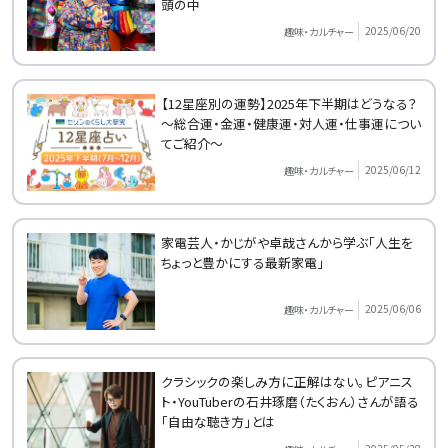
頭の中
2025/06/20
趣味・カルチャー
【12星座別の運勢】2025年下半期はどうなる？
～総合運・金運・健康運・対人運・仕事運につい
てご紹介～
2025/06/12
趣味・カルチャー
家電芸人・かじがや卓哉さんから学ぶ「人生を
ちょっと豊かにする最新家電」
2025/06/06
趣味・カルチャー
クラシックの楽しみ方に正解はない。ピアニス
ト・YouTuberの石井琢磨（たくおん）さんが語る
「自由な聴き方」とは