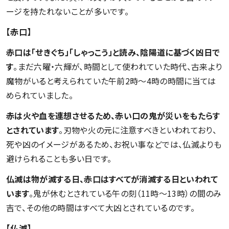
ージを持たれないことが多いです。
【赤口】
赤口は「せきぐち」「しゃっこう」と読み、陰陽道に基づく凶日で
す
。まだ六曜・六輝が、時間として使われていた時代、古来より
魔物がいると考えられていた午前2時〜4時の時間に当ては
められていました。
赤は火や血を連想させるため、赤い口の鬼が災いをもたらす
とされています
。刃物や火の元に注意すべきといわれており、
死や凶のイメージがあるため、お祝い事などでは、仏滅よりも
避けられることも多い日です。
仏滅は物が滅する日、赤口はすべてが消滅する日といわれて
います
。鬼が休むとされている午の刻（11時〜13時）の間のみ
吉で、その他の時間はすべて大凶とされているのです。
【仏滅】