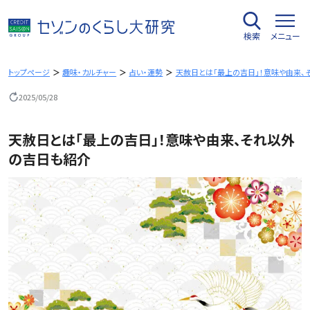
内
容
検索
メニュー
を
ス
キ
トップページ
趣味・カルチャー
占い・運勢
天赦日とは「最上の吉日」！意味や由来、
ッ
2025/05/28
プ
天赦日とは「最上の吉日」！意味や由来、それ以外
の吉日も紹介