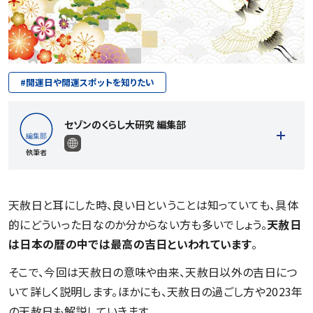
#
開運日や開運スポットを知りたい
セゾンのくらし大研究 編集部
執筆者
天赦日と耳にした時、良い日ということは知っていても、具体
的にどういった日なのか分からない方も多いでしょう。
天赦日
記事一覧を見る
は日本の暦の中では最高の吉日といわれています
。
そこで、今回は天赦日の意味や由来、天赦日以外の吉日につ
いて詳しく説明します。ほかにも、天赦日の過ごし方や2023年
の天赦日も解説していきます。