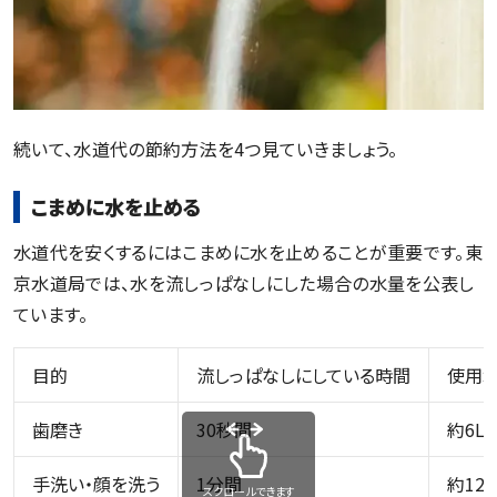
続いて、水道代の節約方法を4つ見ていきましょう。
こまめに水を止める
水道代を安くするにはこまめに水を止めることが重要です。東
京水道局では、水を流しっぱなしにした場合の水量を公表し
ています。
目的
流しっぱなしにしている時間
使用
歯磨き
30秒間
約6L
手洗い・顔を洗う
1分間
約12L
スクロールできます