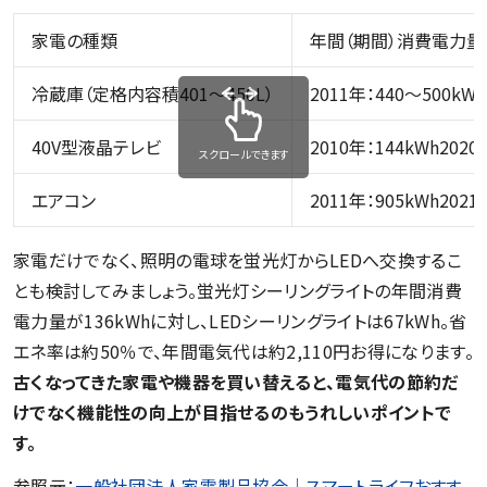
家電の種類
年間（期間）消費電力量
冷蔵庫（定格内容積401～450L）
2011年：440～500kWh
40V型液晶テレビ
2010年：144kWh2020
スクロールできます
エアコン
2011年：905kWh2021
家電だけでなく、照明の電球を蛍光灯からLEDへ交換するこ
とも検討してみましょう。蛍光灯シーリングライトの年間消費
電力量が136kWhに対し、LEDシーリングライトは67kWh。省
エネ率は約50％で、年間電気代は約2,110円お得になります。
古くなってきた家電や機器を買い替えると、電気代の節約だ
けでなく機能性の向上が目指せるのもうれしいポイントで
す。
参照元：
一般社団法人家電製品協会｜スマートライフおすす