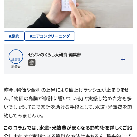
#
節約
#
エアコンクリーニング
セゾンのくらし大研究 編集部
執筆者
昨今、物価や金利の上昇により値上げラッシュが止まりませ
ん。「物価の高騰が家計に響いている」と実感し始めた方も多
記事一覧を見る
いでしょう。そこで家計を助ける手段として、水道・光熱費を節
約してみませんか。
このコラムでは、水道・光熱費が安くなる節約術を詳しくご紹
介します。
すぐ実践できる簡単な方法はもちろん、将来的にプ