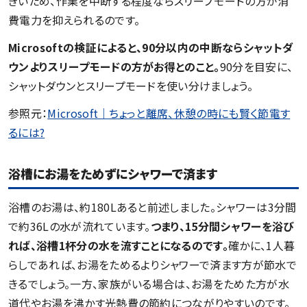
きいため、作業を中断する程度ならスリープモードの方が消
費電力を抑えられるのです。
Microsoftの検証によると、90分以内の中断ならシャットダ
ウンよりスリープモードの方がお得とのこと。
90分を目安に、
シャットダウンとスリープモードを使い分けましょう。
参照元：
Microsoft｜ちょっと離席、休憩の時にも賢く節電す
るには?
浴槽にお湯をためずにシャワーで済ます
浴槽のお湯は、約180Lあると前述しました。シャワーは3分間
で約36Lの水が流れています。
つまり、15分間シャワーを浴び
れば、浴槽1杯分の水を流すことになるのです。
確かに、1人暮
らしであれば、お湯をためるよりシャワーで済ます方が節水で
きるでしょう。一方、家族がいる場合は、お湯をためた方が水
道代やお湯を沸かす光熱費の節約につながりやすいのです。