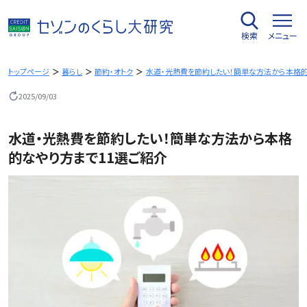
内
容
検索
メニュー
を
ス
キ
トップページ
暮らし
節約・オトク
水道・光熱費を節約したい！簡単な方法から本格的
ッ
2025/09/03
プ
水道・光熱費を節約したい！簡単な方法から本格
的なやり方まで11選ご紹介