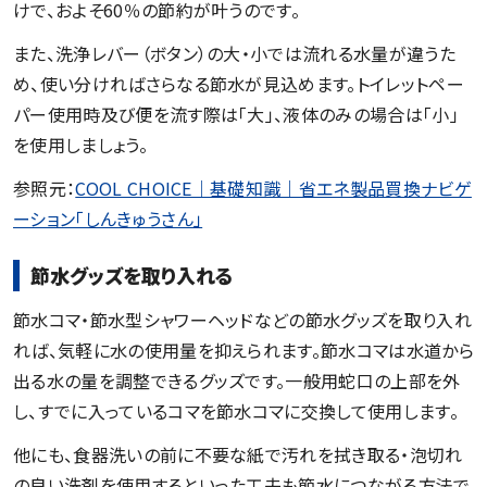
けで、およそ60％の節約が叶うのです。
また、洗浄レバー（ボタン）の大・小では流れる水量が違うた
め、使い分ければさらなる節水が見込めます。トイレットペー
パー使用時及び便を流す際は「大」、液体のみの場合は「小」
を使用しましょう。
参照元：
COOL CHOICE｜基礎知識｜省エネ製品買換ナビゲ
ーション「しんきゅうさん」
節水グッズを取り入れる
節水コマ・節水型シャワーヘッドなどの節水グッズを取り入れ
れば、気軽に水の使用量を抑えられます。節水コマは水道から
出る水の量を調整できるグッズです。一般用蛇口の上部を外
し、すでに入っているコマを節水コマに交換して使用します。
他にも、食器洗いの前に不要な紙で汚れを拭き取る・泡切れ
の良い洗剤を使用するといった工夫も節水につながる方法で