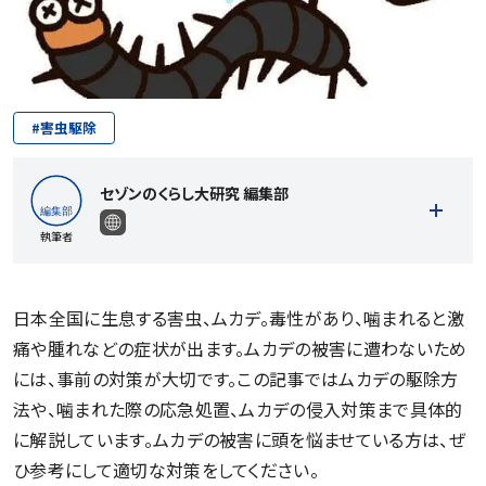
#
害虫駆除
セゾンのくらし大研究 編集部
執筆者
日本全国に生息する害虫、ムカデ。毒性があり、噛まれると激
痛や腫れなどの症状が出ます。ムカデの被害に遭わないため
記事一覧を見る
には、事前の対策が大切です。この記事ではムカデの駆除方
法や、噛まれた際の応急処置、ムカデの侵入対策まで具体的
に解説しています。ムカデの被害に頭を悩ませている方は、ぜ
ひ参考にして適切な対策をしてください。