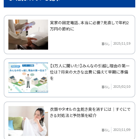
実家の固定電話、本当に必要？見直しで年約2
万円の節約に
2025/11/19
暮らし
【3万人に聞いた！】みんなの引越し理由の第一
位は？将来の大きな出費に備えて早期に準備
を
2025/02/10
暮らし
衣類やタオルの生乾き臭を消すには｜すぐにで
きる対処法と予防策を紹介
2023/11/09
暮らし