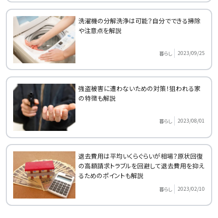
洗濯機の分解洗浄は可能？自分でできる掃除
や注意点を解説
2023/09/25
暮らし
強盗被害に遭わないための対策！狙われる家
の特徴も解説
2023/08/01
暮らし
退去費用は平均いくらぐらいが相場？原状回復
の高額請求トラブルを回避して退去費用を抑え
るためのポイントも解説
2023/02/10
暮らし