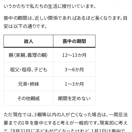
いうかたちで私たちの生活に根付いています。
喪中の期間は、近しい関係であればあるほど長くなります。目
安は以下の通りです。
故人
喪中の期間
親（実親、義理の親）
12～13か月
祖父・祖母、子ども
3～6か月
兄弟・姉妹
1～3か月
その他親戚
期間を定めない
ただ現在では、3親等以内の人が亡くなった場合は、一周忌法
要までの1年を喪中とすると考えが一般的です。現実的に考え
て、「8月31日に子どもが亡くなったけれど、1月1日は喪中で