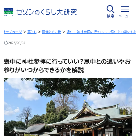
内
容
検索
メニュー
を
ス
キ
トップページ
暮らし
葬儀とその後
喪中に神社参拝に行っていい？忌中との違いやお
ッ
2025/09/04
プ
喪中に神社参拝に行っていい？忌中との違いやお
参りがいつからできるかを解説