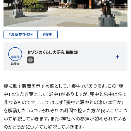
#
お墓参り代行
#
喪中
セゾンのくらし大研究 編集部
執筆者
喪に服す期間を示す言葉として、「喪中」があります。この「喪
中」と似た言葉として「忌中」がありますが、喪中と忌中は似て
記事一覧を見る
非なるものです。ここではまず「喪中と忌中との違いは何か」
を解説したうえで、それぞれの期間で控えた方が良いことにつ
いて解説していきます。また、神社への参拝が認められている
のかどうかについても解説していきます。