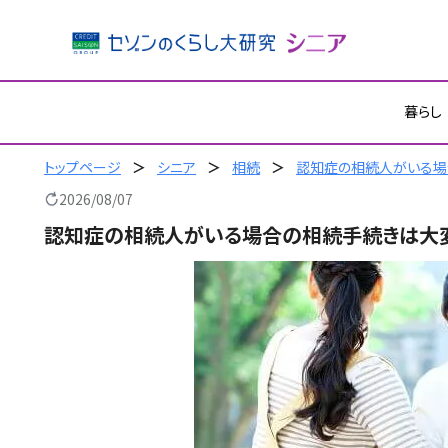
内
暮らし
容
を
ス
トップページ
シニア
相続
認知症の相続人がいる場
キ
2026/08/07
ッ
認知症の相続人がいる場合の相続手続きは大変
プ