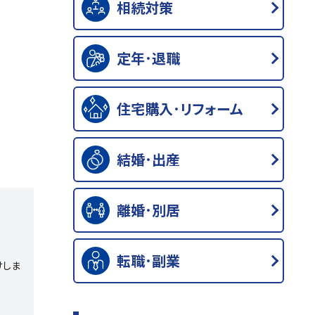
相続対策
定年･退職
住宅購入･リフォーム
結婚･出産
離婚･別居
転職･副業
けしま