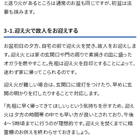
と送り火があるところは通常のお盆も同じですが、初盆は法
要も挟みます。
3-1.迎え火で故人をお迎えする
お盆初日の夕方、自宅の前で迎え火を焚き、故人をお迎えしま
す。迎え火とは家の玄関口や門の周りで素焼きの皿に盛った
オガラを燃やすこと。先祖は迎え火を目印とすることによって、
迷わず家に帰ってこられるのです。
迎え火が難しい場合は、玄関口に提灯をつけたり、早めに玄
関の明かりを灯したりすることで対応します。
「先祖に早く帰ってきてほしい」という気持ちを示すため、迎え
火は夕方の時間帯の中でも早い方が良いとされており、午後
4～5時頃までに行うのが理想的です。迎え火を焚くまでに精
霊棚のお供えを終わらせておきましょう。