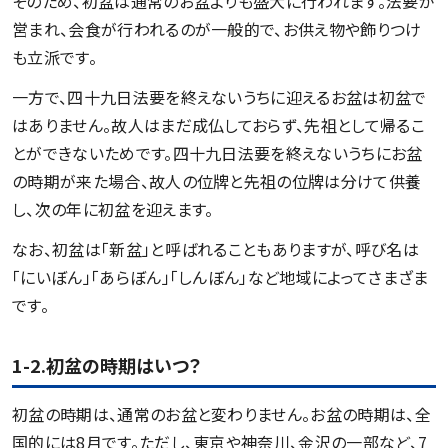
そのため、初盆は通常のお盆よりも盛大に行われます。法要が
営まれ、会食が行われるのが一般的で、お供え物や飾りつけ
も立派です。
一方で、四十九日法要を終えないうちに迎えるお盆は初盆で
はありません。故人はまだ成仏しておらず、先祖として帰るこ
とができないためです。四十九日法要を終えないうちにお盆
の時期が来た場合、故人の位牌と先祖の位牌は分けて供養
し、次の年に初盆を迎えます。
なお、初盆は「新盆」と呼ばれることもありますが、呼び名は
「にいぼん」「あらぼん」「しんぼん」など地域によってさまざま
です。
1-2.初盆の時期はいつ？
初盆の時期は、通常のお盆と変わりません。お盆の時期は、全
国的には8月です。ただし、東京や神奈川、金沢の一部など、7