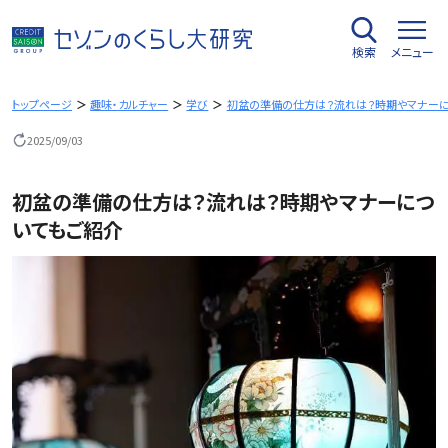
内
容
検索
メニュー
を
ス
キ
トップページ
趣味・カルチャー
学び
初盆の準備の仕方は？流れは？時期やマナーに
ッ
2025/09/03
プ
初盆の準備の仕方は？流れは？時期やマナーにつ
いてもご紹介