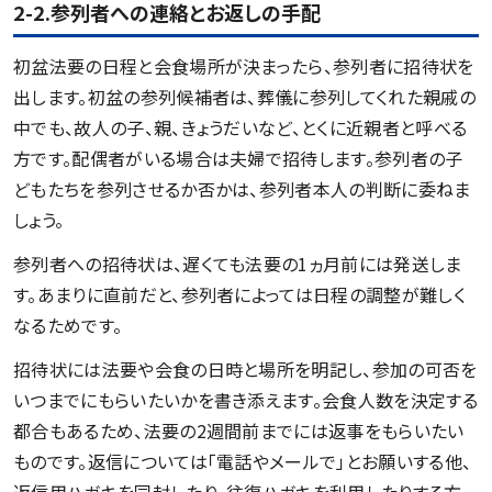
2-2.参列者への連絡とお返しの手配
初盆法要の日程と会食場所が決まったら、参列者に招待状を
出します。初盆の参列候補者は、葬儀に参列してくれた親戚の
中でも、故人の子、親、きょうだいなど、とくに近親者と呼べる
方です。配偶者がいる場合は夫婦で招待します。参列者の子
どもたちを参列させるか否かは、参列者本人の判断に委ねま
しょう。
参列者への招待状は、遅くても法要の1ヵ月前には発送しま
す。あまりに直前だと、参列者によっては日程の調整が難しく
なるためです。
招待状には法要や会食の日時と場所を明記し、参加の可否を
いつまでにもらいたいかを書き添えます。会食人数を決定する
都合もあるため、法要の2週間前までには返事をもらいたい
ものです。返信については「電話やメールで」とお願いする他、
返信用ハガキを同封したり、往復ハガキを利用したりする方