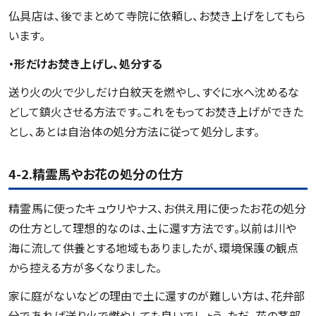
仏具店は、後でまとめて寺院に依頼し、お焚き上げをしてもら
います。
・形だけお焚き上げし、処分する
送り火の火で少しだけ白紋天を燃やし、すぐに水へ沈めるな
どして鎮火させる方法です。これをもってお焚き上げができた
とし、あとは自治体の処分方法に従って処分します。
4-2.精霊馬やお花の処分の仕方
精霊馬に使ったキュウリやナス、お供え用に使ったお花の処分
の仕方として理想的なのは、土に還す方法です。以前は川や
海に流して供養とする地域もありましたが、環境保護の観点
から控える方が多くなりました。
家に庭がないなどの理由で土に還すのが難しい方は、花弁部
分であれば送り火で燃やしても良いでしょう。ただ、花の茎部