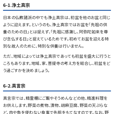
6-1.浄土真宗
日本の仏教諸派の中でも浄土真宗は、初盆を他のお盆と同じ
ように迎えます。というのも、浄土真宗ではお盆を「先祖の供
養のための日」とは捉えず、「先祖に感謝し、阿弥陀如来を尊
び念仏する日」と捉えているためです。初めてお盆を迎える特
別な故人のために、特別な供養は行いません。
ただ、地域によっては浄土真宗であっても初盆を盛大に行うと
ころもあります。地域、家、菩提寺の考え方を総合し、初盆をど
う過ごすかを決めましょう。
6-2.真言宗
真言宗では、精霊棚にご飯やそうめんなどの他、精進料理を
お供えします。野菜の煮物、漬物、胡麻豆腐、野菜の天ぷらな
ど、肉や魚を使わない食事で先祖をもてなすのです。なお、野