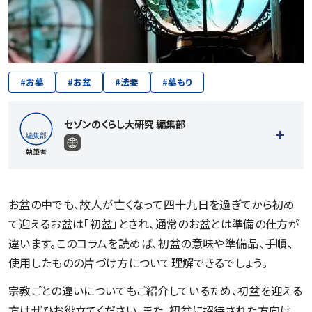
#
お墓
#
お盆
#
法要
#
墓もり
セゾンのくらし大研究 編集部
執筆者
お盆の中でも、故人が亡くなって四十九日を過ぎてから初め
て迎えるお盆は「初盆」とされ、通常のお盆とは準備の仕方が
記事一覧を見る
違います。このコラムを読めば、初盆の意味や準備品、手順、
使用したものの片づけ方について理解できるでしょう。
宗教ごとの違いについてもご紹介しているため、初盆を迎える
方はぜひお役立てください。また、初盆に招待された方向け