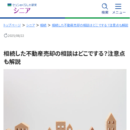
内
検索
メニュー
容
を
トップページ
シニア
相続
相続した不動産売却の相談はどこでする？注意点も解説
ス
2025/08/22
キ
ッ
相続した不動産売却の相談はどこでする？注意点
プ
も解説