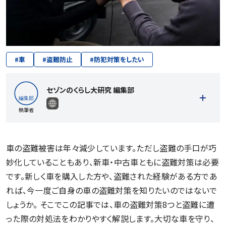
#
車
#
盗難防止
#
防犯対策をしたい
セゾンのくらし大研究 編集部
執筆者
車の盗難被害は年々減少しています。ただし盗難の手口が巧
妙化していることもあり、新車・中古車ともに盗難対策は必要
記事一覧を見る
です。新しく車を購入した方や、盗難された経験がある方であ
れば、今一度ご自身の車の盗難対策を知りたいのではないで
しょうか。 そこでこの記事では、車の盗難対策8つと盗難に遭
った際の対処法をわかりやすく解説します。大切な車を守り、