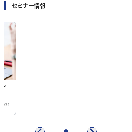
セミナー情報
せん
中
01/31