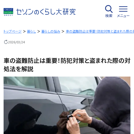
内
容
検索
メニュー
を
ス
キ
トップページ
暮らし
暮らしの悩み
車の盗難防止は重要！防犯対策と盗まれた際の
ッ
2026/03/24
プ
車の盗難防止は重要！防犯対策と盗まれた際の対
処法を解説