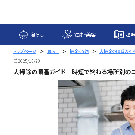
内
容
を
ス
キ
暮らし
健康・美容
趣味
ッ
プ
トップページ
暮らし
掃除・収納
大掃除の順番ガイド
2025/10/23
大掃除の順番ガイド｜時短で終わる場所別のコ