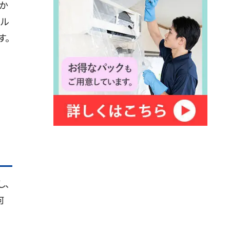
か
ール
す。
し、
何