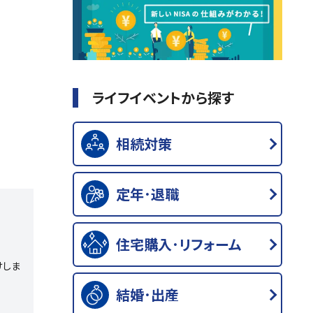
ライフイベントから探す
相続対策
定年･退職
住宅購入･リフォーム
けしま
結婚･出産