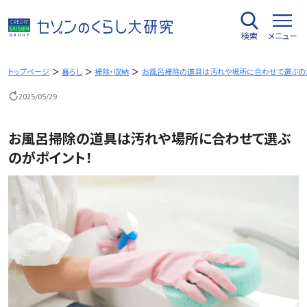
内
容
検索
メニュー
を
ス
キ
トップページ
暮らし
掃除・収納
お風呂掃除の道具は汚れや場所に合わせて選ぶの
ッ
2025/05/29
プ
お風呂掃除の道具は汚れや場所に合わせて選ぶ
のがポイント！