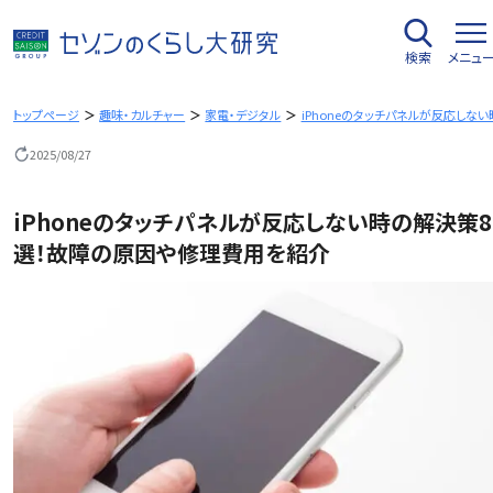
内
容
検索
メニュ
を
ス
キ
トップページ
趣味・カルチャー
家電・デジタル
iPhoneのタッチパネルが反応し
ッ
2025/08/27
プ
iPhoneのタッチパネルが反応しない時の解決策8
選！故障の原因や修理費用を紹介