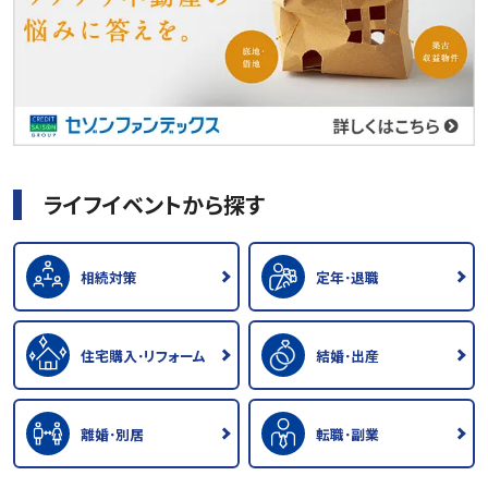
ライフイベントから探す
相続対策
定年･退職
住宅購入･リフォーム
結婚･出産
離婚･別居
転職･副業