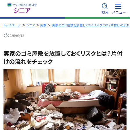
内
検索
メニュー
容
を
トップページ
シニア
実家
実家のゴミ屋敷を放置しておくリスクとは？片付けの流れ
ス
2025/09/12
キ
ッ
実家のゴミ屋敷を放置しておくリスクとは？片付
プ
けの流れをチェック