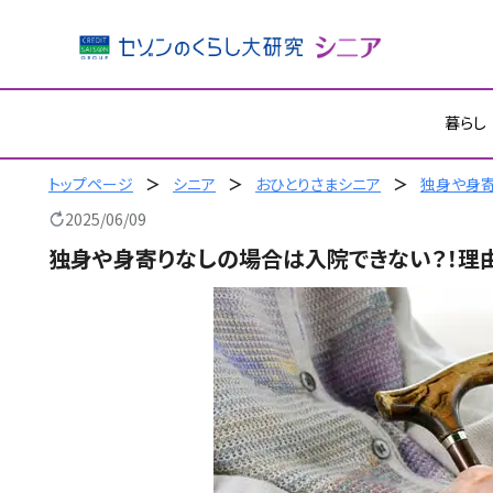
内
暮らし
容
を
ス
トップページ
シニア
おひとりさまシニア
独身や身寄
キ
2025/06/09
ッ
独身や身寄りなしの場合は入院できない？！理
プ