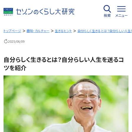
内
容
検索
メニュー
を
ス
キ
トップページ
趣味・カルチャー
生きるヒント
自分らしく生きるとは？自分らしい人生
ッ
2025/06/09
プ
自分らしく生きるとは？自分らしい人生を送るコ
ツを紹介