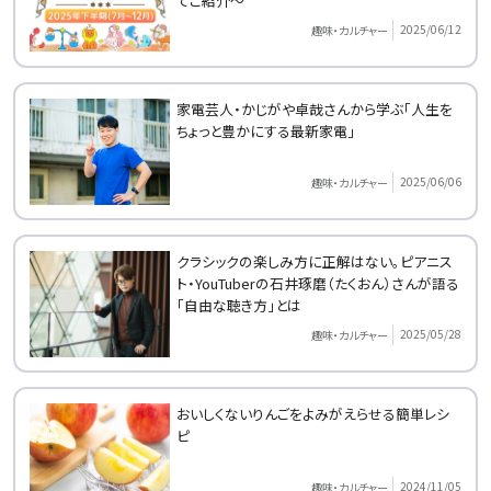
てご紹介～
2025/06/12
趣味・カルチャー
家電芸人・かじがや卓哉さんから学ぶ「人生を
ちょっと豊かにする最新家電」
2025/06/06
趣味・カルチャー
クラシックの楽しみ方に正解はない。ピアニス
ト・YouTuberの石井琢磨（たくおん）さんが語る
「自由な聴き方」とは
2025/05/28
趣味・カルチャー
おいしくないりんごをよみがえらせる簡単レシ
ピ
2024/11/05
趣味・カルチャー