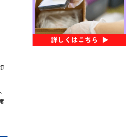
傾
、
常