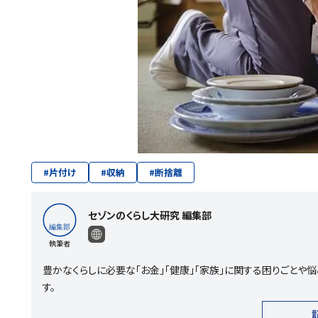
#
片付け
#
収納
#
断捨離
セゾンのくらし大研究 編集部
執筆者
豊かなくらしに必要な「お金」「健康」「家族」に関する困りごと
す。