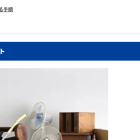
る手順
ト