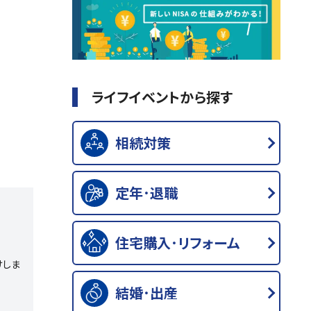
ライフイベントから探す
相続対策
定年･退職
住宅購入･リフォーム
けしま
結婚･出産