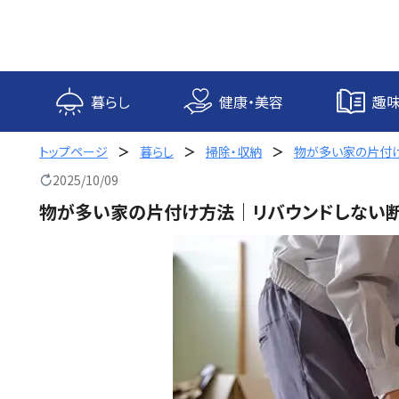
内
容
を
ス
キ
暮らし
健康・美容
趣味
ッ
プ
トップページ
暮らし
掃除・収納
物が多い家の片付
2025/10/09
物が多い家の片付け方法｜リバウンドしない