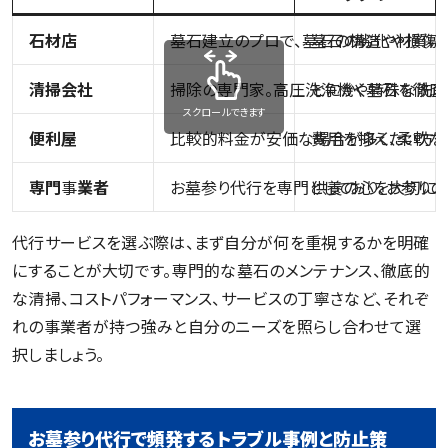
石材店
墓石建立のプロで、墓石の構造や材質に
墓石の劣化や損傷が
清掃会社
掃除の専門家。高圧洗浄機や特殊な洗剤
とにかく墓石を徹底
スクロールできます
便利屋
比較的料金が安価な場合が多く、柔軟な
費用を抑えたい方や
専門
事
業者
お墓参り代行を専門としており、お参り
供養の心を大切にし
代行サービスを選ぶ際は、まず自分が何を重視するかを明確
にすることが大切です。専門的な墓石のメンテナンス、徹底的
な清掃、コストパフォーマンス、サービスの丁寧さなど、それぞ
れの事業者が持つ強みと自分のニーズを照らし合わせて選
択しましょう。
お墓参り代行で頻発するトラブル事例と防止策