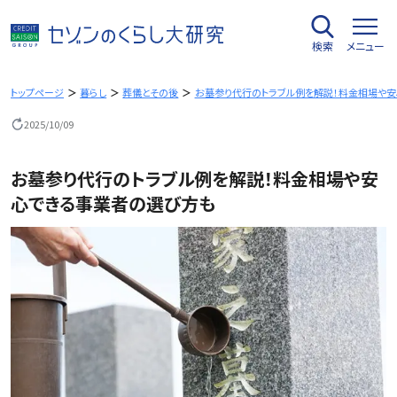
内
容
検索
メニュー
を
ス
キ
トップページ
暮らし
葬儀とその後
お墓参り代行のトラブル例を解説！料金相場や
ッ
2025/10/09
プ
お墓参り代行のトラブル例を解説！料金相場や安
心できる事業者の選び方も