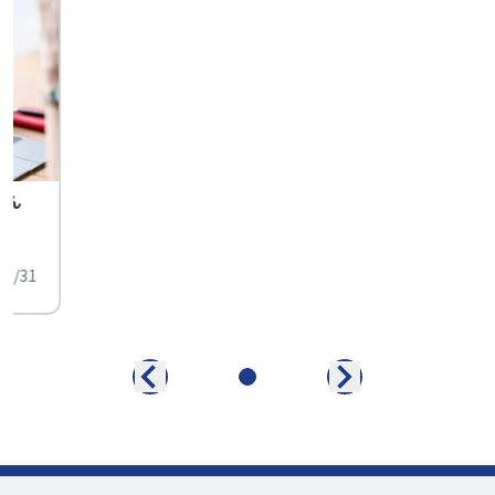
せん
中
01/31