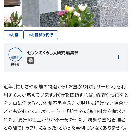
#
お墓
#
お墓参り代行
セゾンのくらし大研究 編集部
執筆者
近年、忙しさや距離の問題から「お墓参り代行サービス」を利
用する人が増えています。代行を依頼すれば、清掃や献花など
記事一覧を見る
をプロに任せられ、体調不良や遠方で現地に行けない場合な
どでも安心です。しかし一方で、「想定外の追加料金を請求さ
れた」「清掃の仕上がりが不十分だった」「親族や墓地管理者
との間でトラブルになった」といった事例も少なくありません。