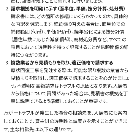
影し、証拠を残すことも忘れずに行いましょう。
請求根拠を明確に示す（面単位、単価、按分計算、処分費
）
請求書には、どの箇所の修繕にいくらかかったのか、具体的
な内訳を明記します。壁紙張り替えの場合は、面単位での
補修範囲（何㎡）、単価（円/㎡）、経年劣化による按分計算
（居住年数に応じた減価償却）、廃材処分費など、すべての
項目において透明性を持って記載することが信頼関係の維
持につながります。
複数業者から見積もりを取り、適正価格で請求する
原状回復工事を発注する際は、可能な限り複数の業者から
見積もりを取得し、適正価格で請求することを心がけましょ
う。不透明な高額請求はトラブルの原因となります。入居者
から価格について質問があった場合は、見積書の根拠を丁
寧に説明できるよう準備しておくことが重要です。
万が一トラブルが発生した場合の相談先を、入居者にも案内
しておくことで、貸主側の透明性と誠実さを示すことができま
す。主な相談先は以下の通りです。