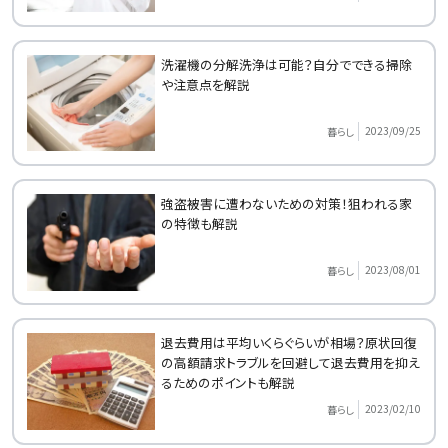
洗濯機の分解洗浄は可能？自分でできる掃除
や注意点を解説
2023/09/25
暮らし
強盗被害に遭わないための対策！狙われる家
の特徴も解説
2023/08/01
暮らし
退去費用は平均いくらぐらいが相場？原状回復
の高額請求トラブルを回避して退去費用を抑え
るためのポイントも解説
2023/02/10
暮らし