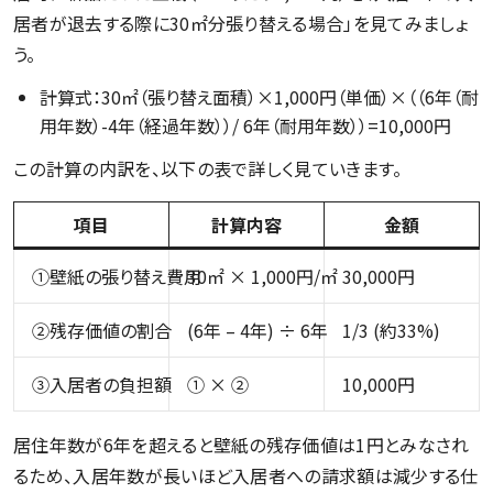
居者が退去する際に30㎡分張り替える場合」を見てみましょ
う。
計算式：30㎡（張り替え面積）×1,000円（単価）×（（6年（耐
用年数）-4年（経過年数））/ 6年（耐用年数））=10,000円
この計算の内訳を、以下の表で詳しく見ていきます。
項目
計算内容
金額
①壁紙の張り替え費用
30㎡ × 1,000円/㎡
30,000円
②残存価値の割合
(6年 – 4年) ÷ 6年
1/3 (約33%)
③入居者の負担額
① × ②
10,000円
居住年数が6年を超えると壁紙の残存価値は1円とみなされ
るため、入居年数が長いほど入居者への請求額は減少する仕