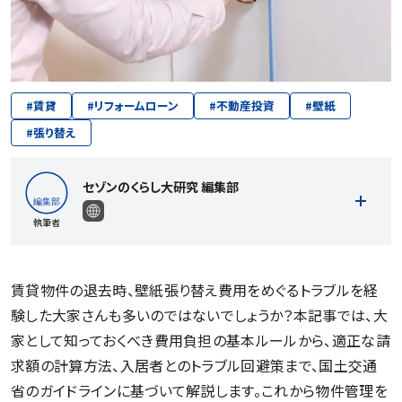
#
賃貸
#
リフォームローン
#
不動産投資
#
壁紙
#
張り替え
セゾンのくらし大研究 編集部
執筆者
賃貸物件の退去時、壁紙張り替え費用をめぐるトラブルを経
験した大家さんも多いのではないでしょうか？本記事では、大
記事一覧を見る
家として知っておくべき費用負担の基本ルールから、適正な請
求額の計算方法、入居者とのトラブル回避策まで、国土交通
省のガイドラインに基づいて解説します。これから物件管理を