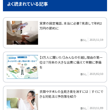
よく読まれている記事
実家の固定電話、本当に必要？見直しで年約2
万円の節約に
2025/11/19
暮らし
【3万人に聞いた！】みんなの引越し理由の第一
位は？将来の大きな出費に備えて早期に準備
を
2025/02/10
暮らし
衣類やタオルの生乾き臭を消すには｜すぐにで
きる対処法と予防策を紹介
2023/11/09
暮らし