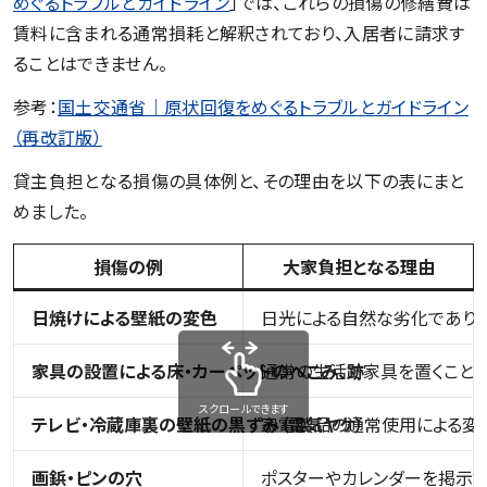
めぐるトラブルとガイドライン
」では、これらの損傷の修繕費は
賃料に含まれる通常損耗と解釈されており、入居者に請求す
ることはできません。
参考：
国土交通省｜原状回復をめぐるトラブルとガイドライン
（再改訂版）
貸主負担となる損傷の具体例と、その理由を以下の表にまと
めました。
損傷の例
大家負担となる理由
日焼けによる壁紙の変色
日光による自然な劣化であり
家具の設置による床・カーペットのへこみ、跡
通常の生活で家具を置くこと
スクロールできます
テレビ・冷蔵庫裏の壁紙の黒ずみ（電気ヤケ）
家電製品の通常使用による変
画鋲・ピンの穴
ポスターやカレンダーを掲示