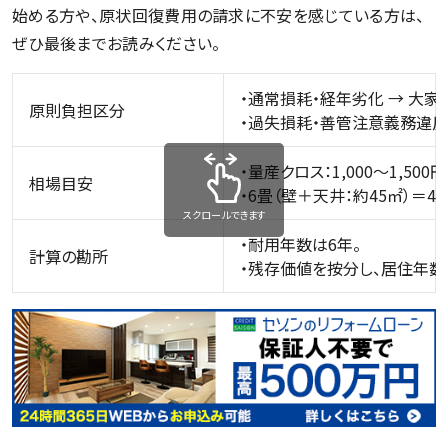
始める方や、原状回復費用の請求に不安を感じている方は、
ぜひ最後までお読みください。
・通常損耗・経年劣化 → 大家
原則負担区分
・過失損耗・善管注意義務違反
・量産クロス：1,000〜1,500円
相場目安
・6畳（壁＋天井：約45㎡）＝4.
スクロールできます
・耐用年数は6年。
計算の勘所
・残存価値を按分し、居住年