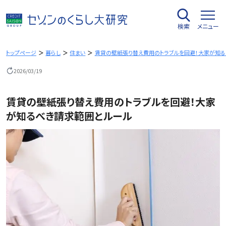
内
容
検索
メニュー
を
ス
キ
トップページ
暮らし
住まい
賃貸の壁紙張り替え費用のトラブルを回避！大家が知
ッ
2026/03/19
プ
賃貸の壁紙張り替え費用のトラブルを回避！大家
が知るべき請求範囲とルール