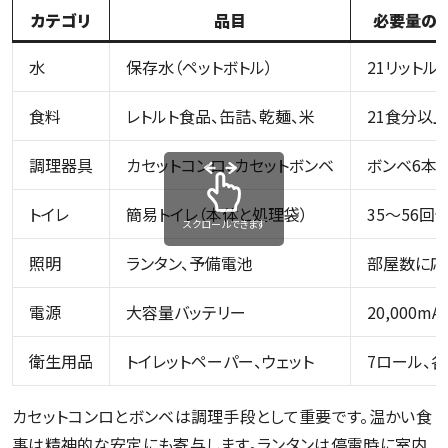
カテゴリ
品目
必要量の目
水
保存水（ペットボトル）
21リットル（
食料
レトルト食品、缶詰、乾麺、米
21食分以
調理器具
カセットコンロ、カセットボンベ
ボンベ6本
トイレ
簡易トイレ（本体と処理袋）
35〜56回
スクロールできます
照明
ランタン、予備電池
部屋数に応
電源
大容量バッテリー
20,000m
衛生用品
トイレットペーパー、ウェット
7ロール、
カセットコンロとボンベは調理手段として重要です。温かい食
事は精神的な安定にも寄与します。ランタンは停電時に室内