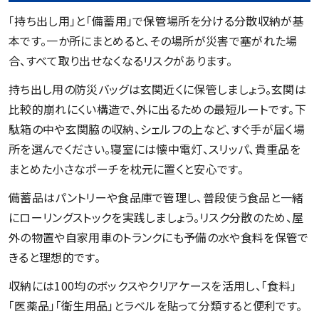
「持ち出し用」と「備蓄用」で保管場所を分ける分散収納が基
本です。一か所にまとめると、その場所が災害で塞がれた場
合、すべて取り出せなくなるリスクがあります。
持ち出し用の防災バッグは玄関近くに保管しましょう。玄関は
比較的崩れにくい構造で、外に出るための最短ルートです。下
駄箱の中や玄関脇の収納、シェルフの上など、すぐ手が届く場
所を選んでください。寝室には懐中電灯、スリッパ、貴重品を
まとめた小さなポーチを枕元に置くと安心です。
備蓄品はパントリーや食品庫で管理し、普段使う食品と一緒
にローリングストックを実践しましょう。リスク分散のため、屋
外の物置や自家用車のトランクにも予備の水や食料を保管で
きると理想的です。
収納には100均のボックスやクリアケースを活用し、「食料」
「医薬品」「衛生用品」とラベルを貼って分類すると便利です。