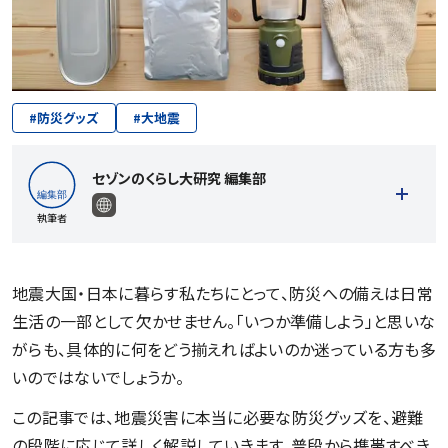
#
防災グッズ
#
大地震
セゾンのくらし大研究 編集部
執筆者
地震大国・日本に暮らす私たちにとって、防災への備えは日常
生活の一部として欠かせません。「いつか準備しよう」と思いな
記事一覧を見る
がらも、具体的に何をどう揃えればよいのか迷っている方も多
いのではないでしょうか。
この記事では、地震災害に本当に必要な防災グッズを、避難
の段階に応じて詳しく解説していきます。普段から携帯すべき