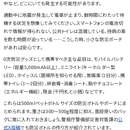
中など、どこにいても発生する可能性があります。
通勤中に地震が発生して電車が止まり、数時間にわたって待
機する状況を想像してみてください。スマートフォンの電池切
れで情報が得られない、公共トイレは混雑している、持病の薬
を飲む時間が迫っている——こうした時、小さな防災ポーチ
があれば安心です。
0次防災グッズとして携帯すべき主な品目は、モバイルバッテ
リー（容量5,000mAh以上）、ミニライト（キーホルダー型
LED）、ホイッスル（居場所を知らせる用）、常備薬（1日分）、携
帯トイレ（1〜2回分）、絆創膏・消毒シート、飴やチョコレート
（エネルギー補給）、現金（千円札と小銭）などです。
これらは500mlペットボトルサイズの防災ボトルやポーチにま
とめられます。重さは300〜500g程度に抑え、普段使いのバッ
グに常に入れておきましょう。警視庁警備部災害対策課の
公
式X投稿
でも防災ボトルの作り方が紹介されています。