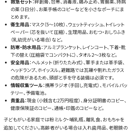
救急セット
：絆創膏、包帯、消毒液、痛み止め、胃腸薬、持病
の薬（3日分）、お薬手帳のコピーなどを小さなポーチにま
とめます。
衛生用品
：マスク（5〜10枚）、ウェットティッシュ、トイレット
ペーパー（芯を抜いて圧縮）、生理用品、おむつ・おしりふき
（乳幼児がいる場合）など。
防寒・防水用品
：アルミブランケット、レインコート、下着・靴
下の替え（圧縮袋でコンパクトに）、タオル2〜3枚など。
安全用品
：ヘルメット（折りたたみ式）、軍手または革手袋、
ヘッドランプ、ホイッスル。避難路では瓦礫や割れたガラス
の危険があるため、頭部と手を守る装備は必須です。
情報収集ツール
：携帯ラジオ（手回し充電式）、モバイルバッ
テリー、予備電池。
貴重品
：現金（小銭含む2万円程度）、身分証明書のコピー、
健康保険証のコピー、通帳・印鑑のコピーなど。
子どもがいる家庭では粉ミルク・哺乳瓶、離乳食、おもちゃを
追加してください。高齢者がいる場合は入れ歯用品、老眼鏡の