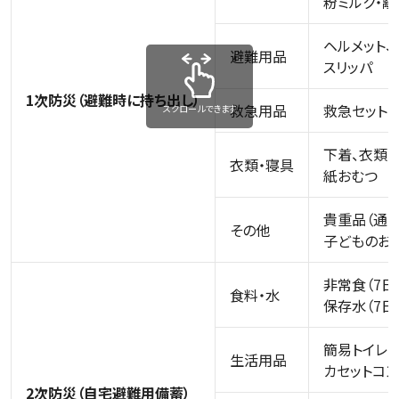
粉ミルク・
ヘルメット、
避難用品
スリッパ
1次防災（避難時に持ち出し）
救急用品
救急セット（
スクロールできます
下着、衣類、
衣類・寝具
紙おむつ
貴重品（通帳
その他
子どものお
非常食（7日
食料・水
保存水（7日
簡易トイレ・
生活用品
カセットコ
2次防災（自宅避難用備蓄）