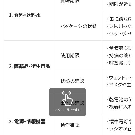
賞味期限
・期限が近い
1. 食料・飲料水
・缶に錆（さ
パッケージの状態
・レトルトパ
・ペットボト
・常備薬（風
使用期限
・持病の薬（
・絆創膏、消
2. 医薬品・衛生用品
・ウェットテ
状態の確認
・マスクや生
・乾電池の使
電池の確認
・機器に入れ
スクロールできます
3. 電源・情報機器
・懐中電灯や
動作確認
・ラジオが正