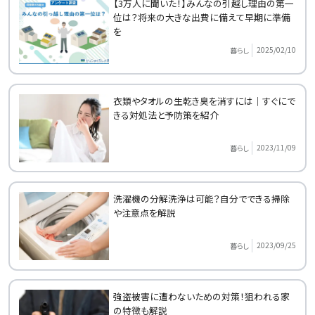
【3万人に聞いた！】みんなの引越し理由の第一
位は？将来の大きな出費に備えて早期に準備
を
2025/02/10
暮らし
衣類やタオルの生乾き臭を消すには｜すぐにで
きる対処法と予防策を紹介
2023/11/09
暮らし
洗濯機の分解洗浄は可能？自分でできる掃除
や注意点を解説
2023/09/25
暮らし
強盗被害に遭わないための対策！狙われる家
の特徴も解説