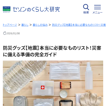
内
容
検索
メニュー
を
ス
キ
トップページ
暮らし
暮らしの悩み
防災グッズ【地震】本当に必要なものリスト！災
ッ
2026/01/08
プ
防災グッズ【地震】本当に必要なものリスト！災害
に備える準備の完全ガイド