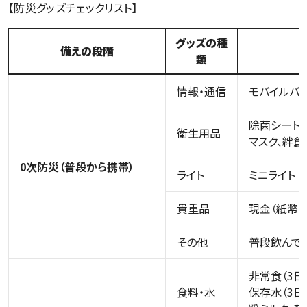
【防災グッズチェックリスト】
グッズの種
備えの段階
類
情報・通信
モバイルバ
除菌シート、
衛生用品
マスク、絆
0次防災（普段から携帯）
ライト
ミニライト
貴重品
現金（紙幣・
その他
普段飲んでい
非常食（3日
食料・水
保存水（3日