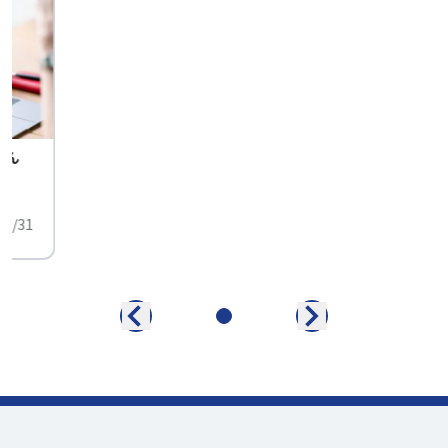
せん
中
01/31