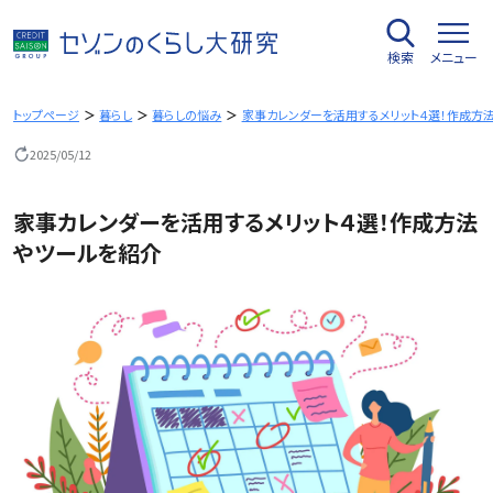
内
容
検索
メニュー
を
ス
キ
トップページ
暮らし
暮らしの悩み
家事カレンダーを活用するメリット４選！作成方
ッ
2025/05/12
プ
家事カレンダーを活用するメリット４選！作成方法
やツールを紹介