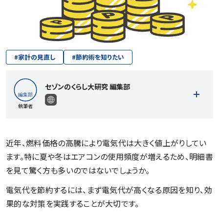
#
家計の見直し
#
節約術を知りたい
セゾンのくらし大研究 編集部
執筆者
近年、燃料価格の高騰により電気代は大きく値上がりしてい
ます。特に夏や冬はエアコンの使用頻度が増えるため、明細書
記事一覧を見る
を見て驚く方も多いのではないでしょうか。
電気代を節約するには、まず電気代が高くなる原因を知り、効
果的な対策を実践することが大切です。