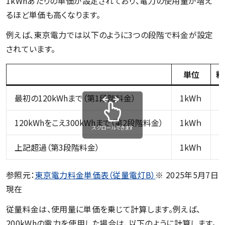
1kWhあたりの単価が設定されており、電力の使用量が増え
るほど単価も高くなります。
例えば、東京電力では以下のように3つの段階で料金が設定
されています。
単位
料
最初の120kWhまで（第1段階料金）
1kWｈ
2
120kWhをこえ300kWhまで（第2段階料金）
1kWｈ
3
スクロールできます
上記超過（第3段階料金）
1kWｈ
4
参照元：
東京電力料金単価表（従量電灯B）
※ 2025年5月7日
現在
従量料金は、使用量に単価を乗じて計算します。例えば、
200kWhの電力を使用した場合は、以下のように計算します。