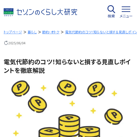
内
容
検索
メニュー
を
ス
キ
トップページ
暮らし
節約・オトク
電気代節約のコツ！知らないと損する見直しポイ
ッ
2025/06/04
プ
電気代節約のコツ！知らないと損する見直しポイ
ントを徹底解説