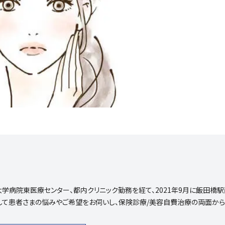
病院東医療センター、都内クリニック勤務を経て、2021年9月に飯田橋
として患者さまの悩みやご希望をお伺いし、保険診療/美容自費治療の両面か