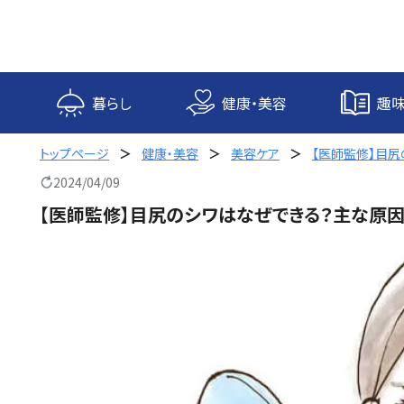
内
容
を
ス
キ
暮らし
健康・美容
趣味
ッ
プ
トップページ
健康・美容
美容ケア
【医師監修】目
2024/04/09
【医師監修】目尻のシワはなぜできる？主な原