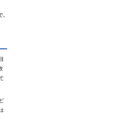
で、
目
放
忙
ど
は