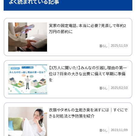
よく読まれている記事
実家の固定電話、本当に必要？見直しで年約2
万円の節約に
2025/11/19
暮らし
【3万人に聞いた！】みんなの引越し理由の第一
位は？将来の大きな出費に備えて早期に準備
を
2025/02/10
暮らし
衣類やタオルの生乾き臭を消すには｜すぐにで
きる対処法と予防策を紹介
2023/11/09
暮らし