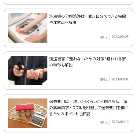
洗濯機の分解洗浄は可能？自分でできる掃除
や注意点を解説
2023/09/25
暮らし
強盗被害に遭わないための対策！狙われる家
の特徴も解説
2023/08/01
暮らし
退去費用は平均いくらぐらいが相場？原状回復
の高額請求トラブルを回避して退去費用を抑え
るためのポイントも解説
2023/02/10
暮らし