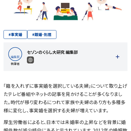
#
事実婚
#
離婚･別居
セゾンのくらし大研究 編集部
執筆者
「籍を入れずに事実婚を選択している夫婦」について取り上げ
たテレビ番組やネットの記事を見かけることが多くなりまし
記事一覧を見る
た。時代が移り変わるにつれて家族や夫婦のあり方も多種多
様に変化し、事実婚を選択する夫婦が増えています。
厚生労働省によると、日本では未婚率の上昇などを背景に婚
姻件数が減少傾向にあると示されています。2012年の婚姻数