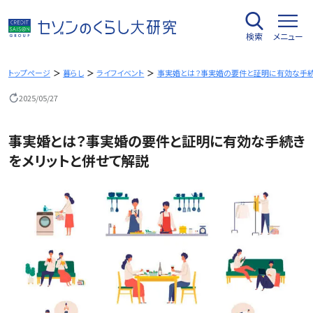
内
容
検索
メニュー
を
ス
キ
トップページ
暮らし
ライフイベント
事実婚とは？事実婚の要件と証明に有効な手続
ッ
2025/05/27
プ
事実婚とは？事実婚の要件と証明に有効な手続き
をメリットと併せて解説