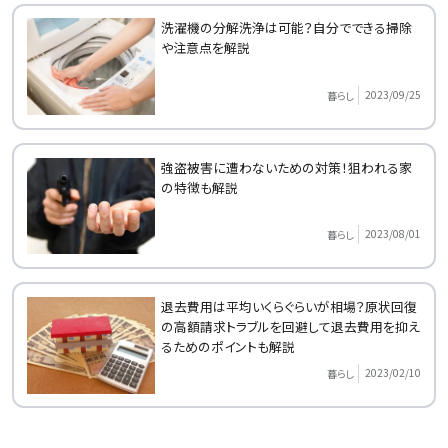
洗濯機の分解洗浄は可能？自分でできる掃除
や注意点を解説
2023/09/25
暮らし
強盗被害に遭わないための対策！狙われる家
の特徴も解説
2023/08/01
暮らし
退去費用は平均いくらぐらいが相場？原状回復
の高額請求トラブルを回避して退去費用を抑え
るためのポイントも解説
2023/02/10
暮らし