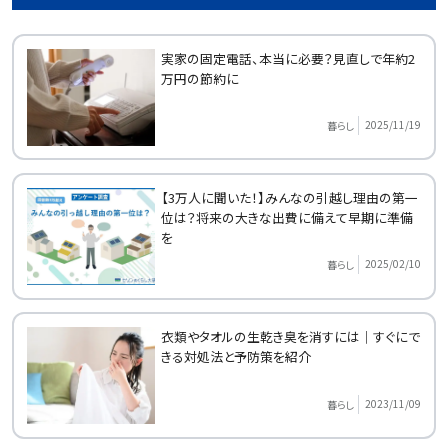
実家の固定電話、本当に必要？見直しで年約2
万円の節約に
2025/11/19
暮らし
【3万人に聞いた！】みんなの引越し理由の第一
位は？将来の大きな出費に備えて早期に準備
を
2025/02/10
暮らし
衣類やタオルの生乾き臭を消すには｜すぐにで
きる対処法と予防策を紹介
2023/11/09
暮らし