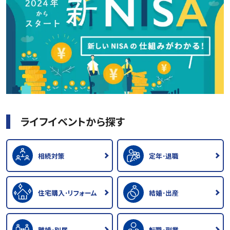
ライフイベントから探す
相続対策
定年･退職
住宅購入･リフォーム
結婚･出産
離婚･別居
転職･副業