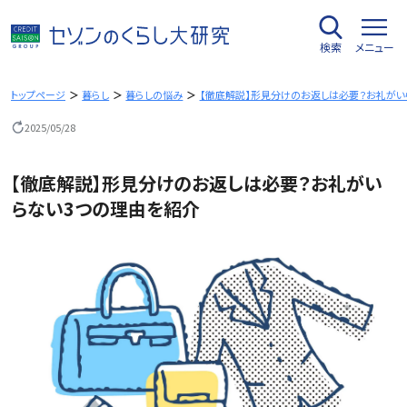
内
容
検索
メニュー
を
ス
キ
トップページ
暮らし
暮らしの悩み
【徹底解説】形見分けのお返しは必要？お礼がい
ッ
2025/05/28
プ
【徹底解説】形見分けのお返しは必要？お礼がい
らない3つの理由を紹介