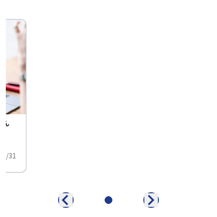
せん
中
01/31