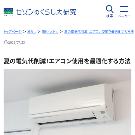
内
容
検索
メニュー
を
ス
キ
トップページ
暮らし
節約・オトク
夏の電気代削減！エアコン使用を最適化する方法
ッ
2025/07/23
プ
夏の電気代削減！エアコン使用を最適化する方法