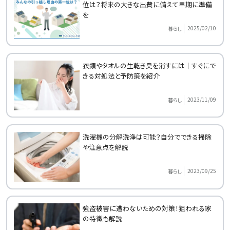
位は？将来の大きな出費に備えて早期に準備
を
2025/02/10
暮らし
衣類やタオルの生乾き臭を消すには｜すぐにで
きる対処法と予防策を紹介
2023/11/09
暮らし
洗濯機の分解洗浄は可能？自分でできる掃除
や注意点を解説
2023/09/25
暮らし
強盗被害に遭わないための対策！狙われる家
の特徴も解説