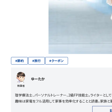
#
節約
#
旅行
#
クーポン
ゆーたか
執筆者
理学療法士、パーソナルトレーナー、2級FP技能士。ライターとして
趣味は家電をフル活用して家事を効率化することと読書。家族と