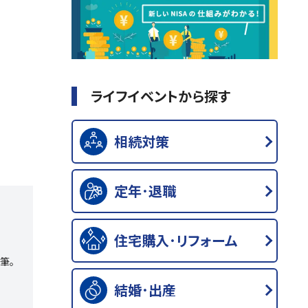
ライフイベントから探す
相続対策
定年･退職
住宅購入･リフォーム
筆。
結婚･出産