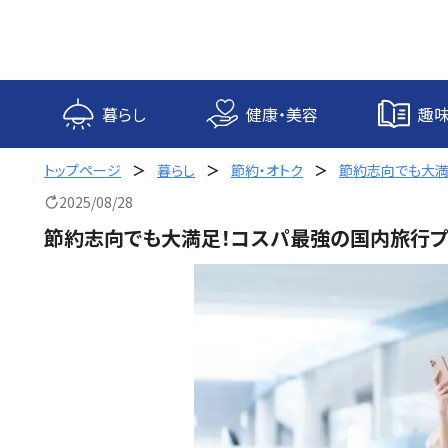
内
容
を
ス
キ
暮らし
健康・美容
趣味
ッ
プ
トップページ
暮らし
節約・オトク
節約志向でも大満
2025/08/28
節約志向でも大満足！コスパ最強の国内旅行プ